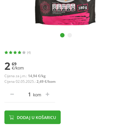
(4)
2
69
€/kom
Cijena za j.m.:
14,94 €/kg
Cijena 02.05.2025.:
2,49 €/kom
kom
DODAJ U KOŠARICU