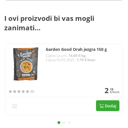
I ovi proizvodi bi vas mogli
zanimati...
Garden Good Orah jezgra 150 g
Cijena za j.m.:
14,60 €/kg
Cijena 02.05.2025.:
1,79 €/kom
2
19
(0)
€/kom
Dodaj