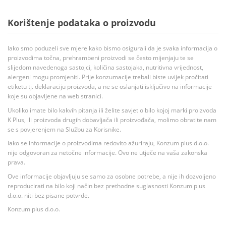
Korištenje podataka o proizvodu
Iako smo poduzeli sve mjere kako bismo osigurali da je svaka informacija o
proizvodima točna, prehrambeni proizvodi se često mijenjaju te se
slijedom navedenoga sastojci, količina sastojaka, nutritivna vrijednost,
alergeni mogu promjeniti. Prije konzumacije trebali biste uvijek pročitati
etiketu tj. deklaraciju proizvoda, a ne se oslanjati isključivo na informacije
koje su objavljene na web stranici.
Ukoliko imate bilo kakvih pitanja ili želite savjet o bilo kojoj marki proizvoda
K Plus, ili proizvoda drugih dobavljača ili proizvođača, molimo obratite nam
se s povjerenjem na Službu za Korisnike.
Iako se informacije o proizvodima redovito ažuriraju, Konzum plus d.o.o.
nije odgovoran za netočne informacije. Ovo ne utječe na vaša zakonska
prava.
Ove informacije objavljuju se samo za osobne potrebe, a nije ih dozvoljeno
reproducirati na bilo koji način bez prethodne suglasnosti Konzum plus
d.o.o. niti bez pisane potvrde.
Konzum plus d.o.o.