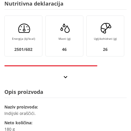
Nutritivna deklaracija
Energija (kJ/kcal)
Masti (g)
Ugljikohidrati (g)
2501/602
46
26
Opis proizvoda
Naziv proizvoda:
Indijski oraščići.
Neto količina:
180 g