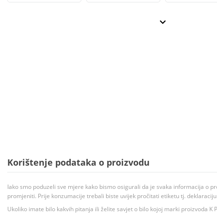
Korištenje podataka o proizvodu
Iako smo poduzeli sve mjere kako bismo osigurali da je svaka informacija o pr
promjeniti. Prije konzumacije trebali biste uvijek pročitati etiketu tj. deklaraci
Ukoliko imate bilo kakvih pitanja ili želite savjet o bilo kojoj marki proizvoda