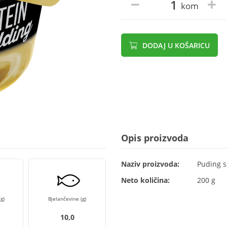
kom
DODAJ U KOŠARICU
Opis proizvoda
Naziv proizvoda:
Puding s
Neto količina:
200 g
g)
Bjelančevine (g)
10,0