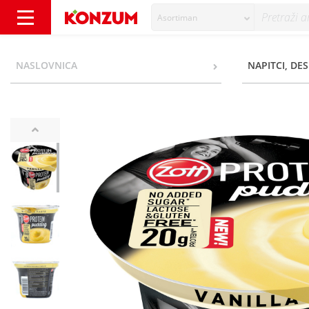
Asortiman
Zott Protein Puding vanilija 200 g - Konzum
NASLOVNICA
NAPITCI, DES