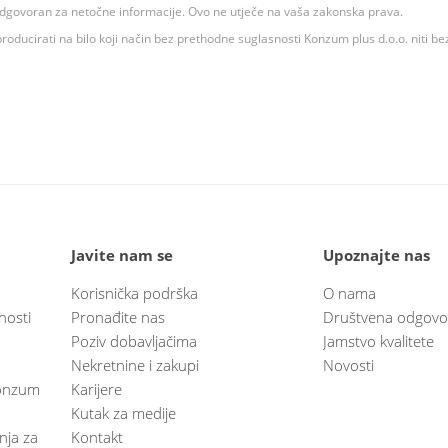
 odgovoran za netočne informacije. Ovo ne utječe na vaša zakonska prava.
roducirati na bilo koji način bez prethodne suglasnosti Konzum plus d.o.o. niti be
Javite nam se
Upoznajte nas
Korisnička podrška
O nama
nosti
Pronađite nas
Društvena odgovo
Poziv dobavljačima
Jamstvo kvalitete
Nekretnine i zakupi
Novosti
 Konzum
Karijere
Kutak za medije
anja za
Kontakt