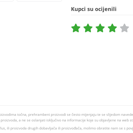
Kupci su ocijenili
oizvodima točna, prehrambeni proizvodi se često mijenjaju te se slijedom navedeno
ju proizvoda, a ne se oslanjati isključivo na informacije koje su objavljene na web st
 K Plus, ili proizvoda drugih dobavljača ili proizvođača, molimo obratite nam se s p