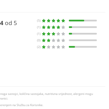
(5)
4
od 5
(1)
(1)
(0)
(2)
ga sastojci, količina sastojaka, nutritivna vrijednost, alergeni mogu
ranici.
ovjerenjem na Službu za Korisnike.