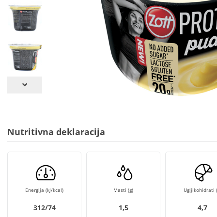
Nutritivna deklaracija
Energija (kJ/kcal)
Masti (g)
Ugljikohidrati (
312/74
1,5
4,7