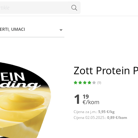
ERTI, UMACI
Zott Protein P
(9)
1
19
€/kom
Cijena za j.m.:
5,95 €/kg
Cijena 02.05.2025.:
0,89 €/kom