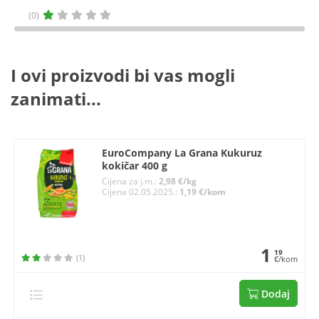
(0)
I ovi proizvodi bi vas mogli
zanimati...
EuroCompany La Grana Kukuruz
kokičar 400 g
Cijena za j.m.:
2,98 €/kg
Cijena 02.05.2025.:
1,19 €/kom
1
19
(1)
€/kom
Dodaj