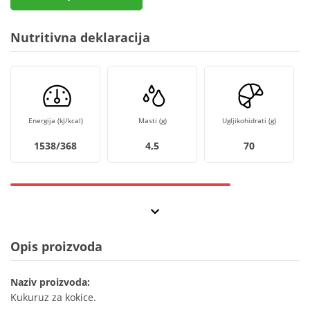
Nutritivna deklaracija
Energija (kJ/kcal)
Masti (g)
Ugljikohidrati (g)
1538/368
4,5
70
Opis proizvoda
Naziv proizvoda:
Kukuruz za kokice.