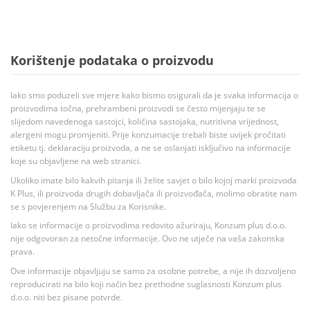
Korištenje podataka o proizvodu
Iako smo poduzeli sve mjere kako bismo osigurali da je svaka informacija o
proizvodima točna, prehrambeni proizvodi se često mijenjaju te se
slijedom navedenoga sastojci, količina sastojaka, nutritivna vrijednost,
alergeni mogu promjeniti. Prije konzumacije trebali biste uvijek pročitati
etiketu tj. deklaraciju proizvoda, a ne se oslanjati isključivo na informacije
koje su objavljene na web stranici.
Ukoliko imate bilo kakvih pitanja ili želite savjet o bilo kojoj marki proizvoda
K Plus, ili proizvoda drugih dobavljača ili proizvođača, molimo obratite nam
se s povjerenjem na Službu za Korisnike.
Iako se informacije o proizvodima redovito ažuriraju, Konzum plus d.o.o.
nije odgovoran za netočne informacije. Ovo ne utječe na vaša zakonska
prava.
Ove informacije objavljuju se samo za osobne potrebe, a nije ih dozvoljeno
reproducirati na bilo koji način bez prethodne suglasnosti Konzum plus
d.o.o. niti bez pisane potvrde.