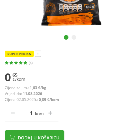
SUPER PRILIKA
!
(4)
0
65
€/kom
Cijena za j.m.:
1,63 €/kg
Vrijedi do:
11.08.2026
Cijena 02.05.2025.:
0,89 €/kom
kom
DODAJ U KOŠARICU