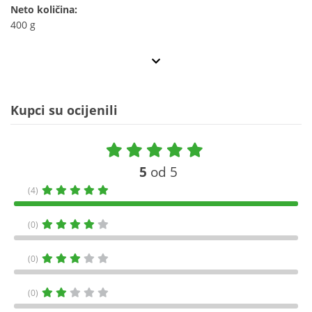
Neto količina:
400 g
Kupci su ocijenili
5
od 5
(4)
(0)
(0)
(0)