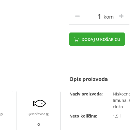
kom
DODAJ U KOŠARICU
Opis proizvoda
Naziv proizvoda:
Niskoene
limuna, s
cinka.
g)
Bjelančevine (g)
Neto količina:
1,5 l
0