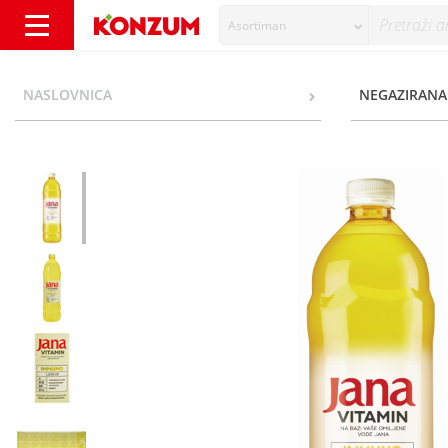
Asortiman
Jana Vitamin Immuno Negazirano piće limun 
NASLOVNICA
NEGAZIRANA