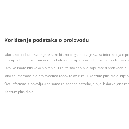
Korištenje podataka o proizvodu
Iako smo poduzeli sve mjere kako bismo osigurali da je svaka informacija o pr
promjeniti. Prije konzumacije trebali biste uvijek pročitati etiketu tj. deklaraci
Ukoliko imate bilo kakvih pitanja ili želite savjet o bilo kojoj marki proizvoda
Iako se informacije o proizvodima redovito ažuriraju, Konzum plus d.o.o. nije
Ove informacije objavljuju se samo za osobne potrebe, a nije ih dozvoljeno rep
Konzum plus d.o.o.