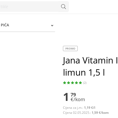
1,5 l - Konzum
 PIĆA
PROMO
Jana Vitamin
limun 1,5 l
(2)
1
79
€/kom
Cijena za j.m.:
1,19 €/l
Cijena 02.05.2025.:
1,59 €/kom