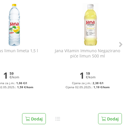
s limun limeta 1,5 l
Jana Vitamin Immuno Negazirano
piće limun 500 ml
1
1
59
19
€/kom
€/kom
ena za j.m.:
1,06 €/l
Cijena za j.m.:
2,38 €/l
02.05.2025.:
1,59 €/kom
Cijena 02.05.2025.:
1,19 €/kom
Dodaj
Dodaj