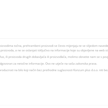
oizvodima točna, prehrambeni proizvodi se često mijenjaju te se slijedom navedeno
ju proizvoda, a ne se oslanjati isključivo na informacije koje su objavljene na web st
 K Plus, ili proizvoda drugih dobavljača ili proizvođača, molimo obratite nam se s p
 odgovoran za netočne informacije. Ovo ne utječe na vaša zakonska prava.
roducirati na bilo koji način bez prethodne suglasnosti Konzum plus d.o.o. niti be