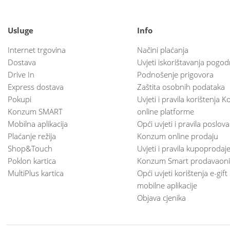
Usluge
Info
Internet trgovina
Načini plaćanja
Dostava
Uvjeti iskorištavanja pogod
Drive In
Podnošenje prigovora
Express dostava
Zaštita osobnih podataka
Pokupi
Uvjeti i pravila korištenja
Konzum SMART
online platforme
Mobilna aplikacija
Opći uvjeti i pravila poslov
Plaćanje režija
Konzum online prodaju
Shop&Touch
Uvjeti i pravila kupoprodaj
Poklon kartica
Konzum Smart prodavaoni
MultiPlus kartica
Opći uvjeti korištenja e-gift
mobilne aplikacije
Objava cjenika