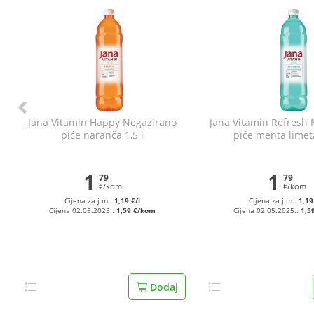
Jana Vitamin Happy Negazirano
Jana Vitamin Refresh
piće naranča 1,5 l
piće menta limeta
1
1
79
79
€/kom
€/kom
Cijena za j.m.:
1,19 €/l
Cijena za j.m.:
1,19
Cijena 02.05.2025.:
1,59 €/kom
Cijena 02.05.2025.:
1,5
Dodaj