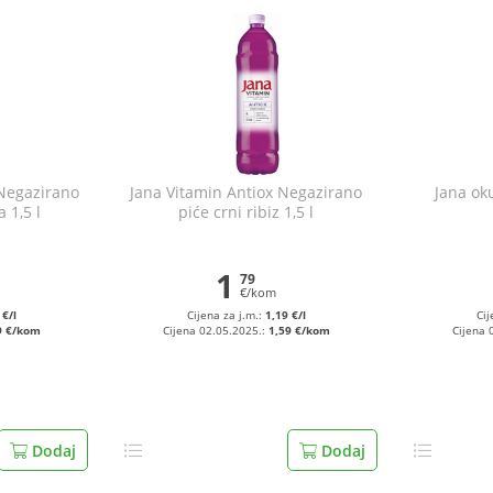
 Negazirano
Jana Vitamin Antiox Negazirano
Jana oku
 1,5 l
piće crni ribiz 1,5 l
1
79
€/kom
 €/l
Cijena za j.m.:
1,19 €/l
Cij
9 €/kom
Cijena 02.05.2025.:
1,59 €/kom
Cijena 
Dodaj
Dodaj