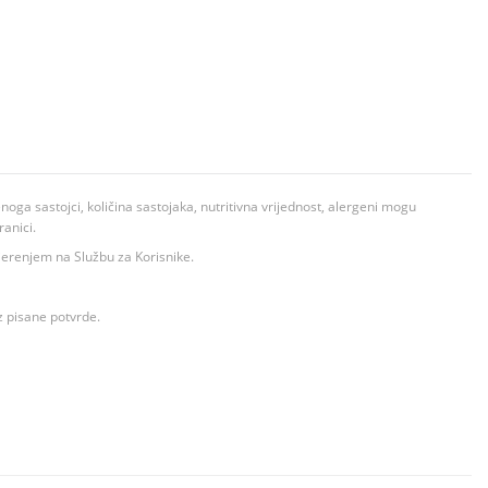
ga sastojci, količina sastojaka, nutritivna vrijednost, alergeni mogu
ranici.
ovjerenjem na Službu za Korisnike.
z pisane potvrde.