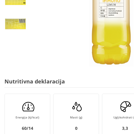
Nutritivna deklaracija
Energija (kJ/kcal)
Masti (g)
Ugljikohidrati (
60/14
0
3,3