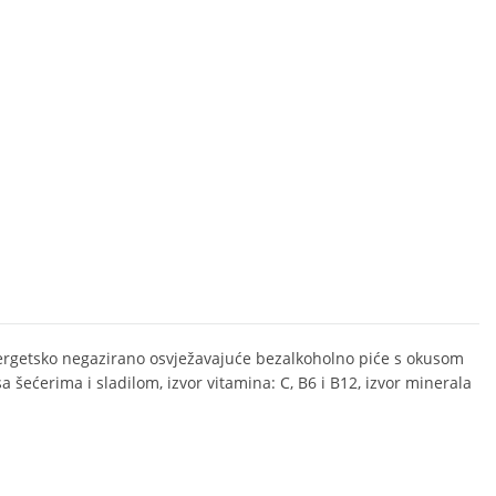
rgetsko negazirano osvježavajuće bezalkoholno piće s okusom
a šećerima i sladilom, izvor vitamina: C, B6 i B12, izvor minerala