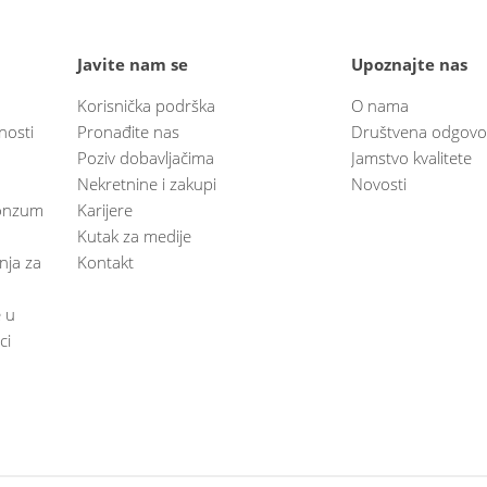
Javite nam se
Upoznajte nas
Korisnička podrška
O nama
nosti
Pronađite nas
Društvena odgovo
Poziv dobavljačima
Jamstvo kvalitete
Nekretnine i zakupi
Novosti
 Konzum
Karijere
Kutak za medije
anja za
Kontakt
e u
ci