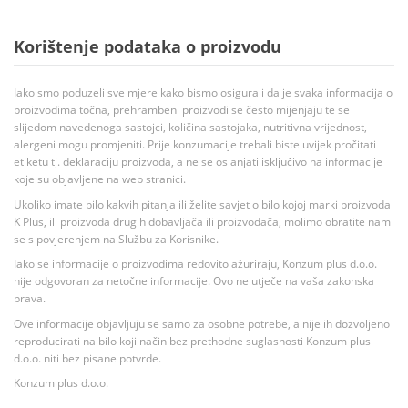
Korištenje podataka o proizvodu
Iako smo poduzeli sve mjere kako bismo osigurali da je svaka informacija o
proizvodima točna, prehrambeni proizvodi se često mijenjaju te se
slijedom navedenoga sastojci, količina sastojaka, nutritivna vrijednost,
alergeni mogu promjeniti. Prije konzumacije trebali biste uvijek pročitati
etiketu tj. deklaraciju proizvoda, a ne se oslanjati isključivo na informacije
koje su objavljene na web stranici.
Ukoliko imate bilo kakvih pitanja ili želite savjet o bilo kojoj marki proizvoda
K Plus, ili proizvoda drugih dobavljača ili proizvođača, molimo obratite nam
se s povjerenjem na Službu za Korisnike.
Iako se informacije o proizvodima redovito ažuriraju, Konzum plus d.o.o.
nije odgovoran za netočne informacije. Ovo ne utječe na vaša zakonska
prava.
Ove informacije objavljuju se samo za osobne potrebe, a nije ih dozvoljeno
reproducirati na bilo koji način bez prethodne suglasnosti Konzum plus
d.o.o. niti bez pisane potvrde.
Konzum plus d.o.o.