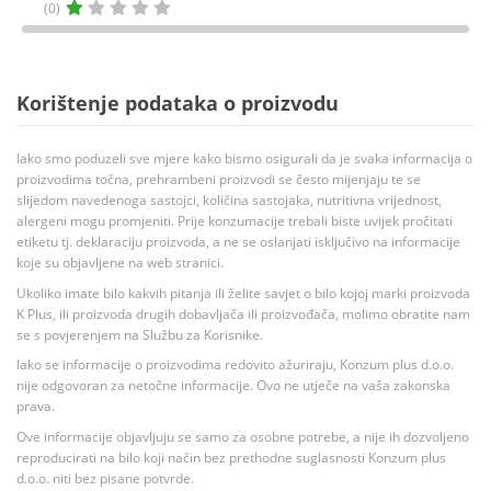
(0)
Korištenje podataka o proizvodu
Iako smo poduzeli sve mjere kako bismo osigurali da je svaka informacija o
proizvodima točna, prehrambeni proizvodi se često mijenjaju te se
slijedom navedenoga sastojci, količina sastojaka, nutritivna vrijednost,
alergeni mogu promjeniti. Prije konzumacije trebali biste uvijek pročitati
etiketu tj. deklaraciju proizvoda, a ne se oslanjati isključivo na informacije
koje su objavljene na web stranici.
Ukoliko imate bilo kakvih pitanja ili želite savjet o bilo kojoj marki proizvoda
K Plus, ili proizvoda drugih dobavljača ili proizvođača, molimo obratite nam
se s povjerenjem na Službu za Korisnike.
Iako se informacije o proizvodima redovito ažuriraju, Konzum plus d.o.o.
nije odgovoran za netočne informacije. Ovo ne utječe na vaša zakonska
prava.
Ove informacije objavljuju se samo za osobne potrebe, a nije ih dozvoljeno
reproducirati na bilo koji način bez prethodne suglasnosti Konzum plus
d.o.o. niti bez pisane potvrde.