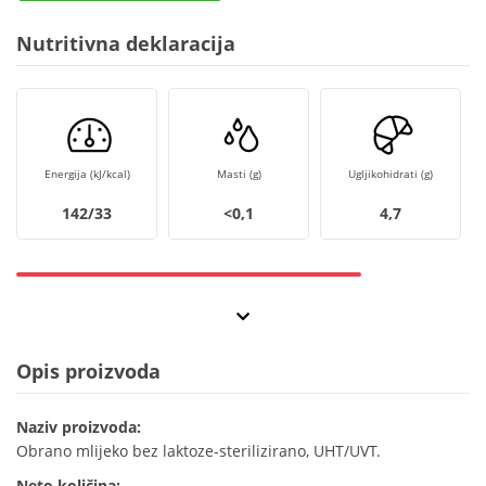
Nutritivna deklaracija
Energija (kJ/kcal)
Masti (g)
Ugljikohidrati (g)
142/33
<0,1
4,7
Opis proizvoda
Naziv proizvoda:
Obrano mlijeko bez laktoze-sterilizirano, UHT/UVT.
Neto količina: