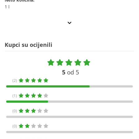
1 l
Kupci su ocijenili
5
od 5
(2)
(1)
(0)
(0)