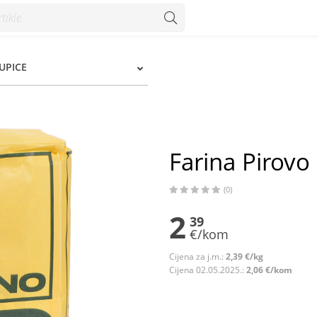
nzum
UPICE
Farina Pirovo
(0)
2
39
€/kom
Cijena za j.m.:
2,39 €/kg
Cijena 02.05.2025.:
2,06 €/kom