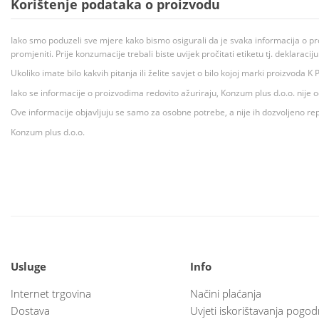
Korištenje podataka o proizvodu
Iako smo poduzeli sve mjere kako bismo osigurali da je svaka informacija o pr
promjeniti. Prije konzumacije trebali biste uvijek pročitati etiketu tj. deklaraci
Ukoliko imate bilo kakvih pitanja ili želite savjet o bilo kojoj marki proizvoda
Iako se informacije o proizvodima redovito ažuriraju, Konzum plus d.o.o. nije
Ove informacije objavljuju se samo za osobne potrebe, a nije ih dozvoljeno rep
Konzum plus d.o.o.
Usluge
Info
Internet trgovina
Načini plaćanja
Dostava
Uvjeti iskorištavanja pogod