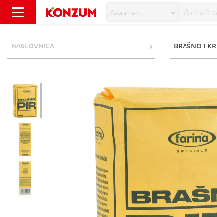
Asortiman
Farina Pirovo integralno brašno 1000 g - Ko
NASLOVNICA
BRAŠNO I KR