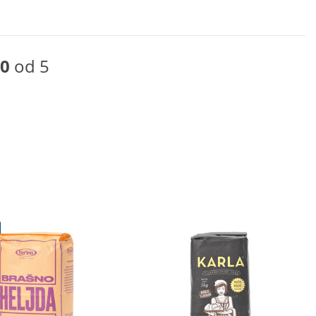
0
od 5