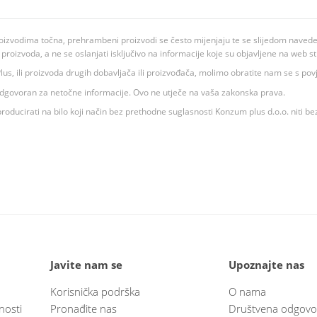
oizvodima točna, prehrambeni proizvodi se često mijenjaju te se slijedom navedeno
ju proizvoda, a ne se oslanjati isključivo na informacije koje su objavljene na web st
 K Plus, ili proizvoda drugih dobavljača ili proizvođača, molimo obratite nam se s p
 odgovoran za netočne informacije. Ovo ne utječe na vaša zakonska prava.
roducirati na bilo koji način bez prethodne suglasnosti Konzum plus d.o.o. niti be
Javite nam se
Upoznajte nas
Korisnička podrška
O nama
nosti
Pronađite nas
Društvena odgovo