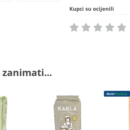
Kupci su ocijenili
 zanimati...
Multi
PlusCard