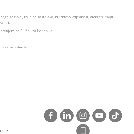
ga sastojci, količina sastojaka, nutritivna vrijednost, alergeni mogu
ranici.
ovjerenjem na Službu za Korisnike.
z pisane potvrde.
rnost