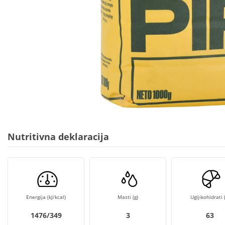
Nutritivna deklaracija
Energija (kJ/kcal)
Masti (g)
Ugljikohidrati (
1476/349
3
63