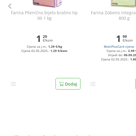
Farina Pšenično bijelo brašno tip
Farina Zobeno integr
00 1 kg
800 g
1
1
29
99
€/kom
€/kom
Cijena za j.m.:
1,29 €/kg
MultiPlusCard cijena:
Cijena 02.05.2025.:
1,29 €/kom
Cijena za j.m.:
2,49 
Vrijedi do:
06.09.2
Cijena 02.05.2025.:
1,8
Dodaj