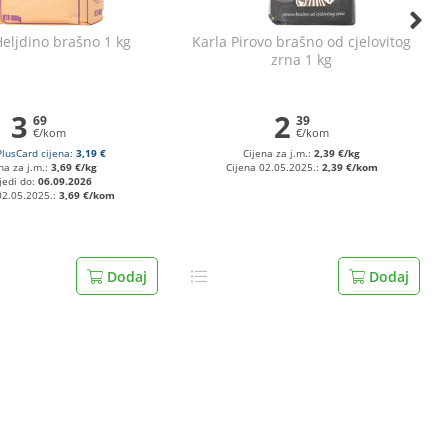
Heljdino brašno 1 kg
Karla Pirovo brašno od cjelovitog
zrna 1 kg
3
2
69
39
€/kom
€/kom
PlusCard cijena:
3,19 €
Cijena za j.m.:
2,39 €/kg
na za j.m.:
3,69 €/kg
Cijena 02.05.2025.:
2,39 €/kom
jedi do:
06.09.2026
02.05.2025.:
3,69 €/kom
Dodaj
Dodaj