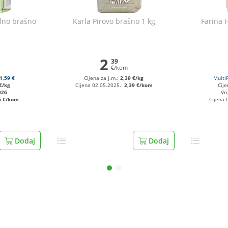
alno brašno
Karla Pirovo brašno 1 kg
Farina 
2
39
€/kom
1,59 €
Cijena za j.m.:
2,39 €/kg
Multi
€/kg
Cijena 02.05.2025.:
2,39 €/kom
Cije
026
Vri
6 €/kom
Cijena 
Dodaj
Dodaj