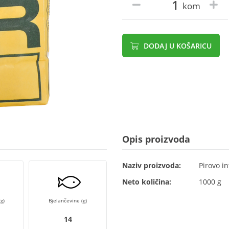
kom
DODAJ U KOŠARICU
Opis proizvoda
Naziv proizvoda:
Pirovo i
Neto količina:
1000 g
g)
Bjelančevine (g)
14