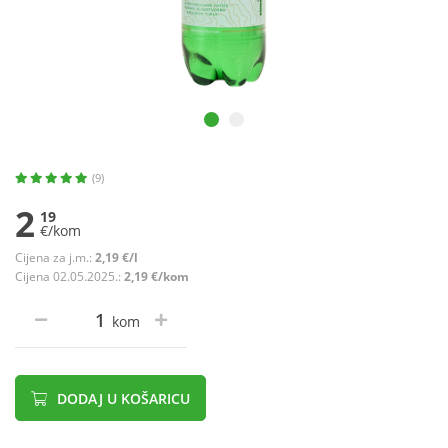
(9)
2
19
€/kom
Cijena za j.m.:
2,19 €/l
Cijena 02.05.2025.:
2,19 €/kom
kom
DODAJ U KOŠARICU