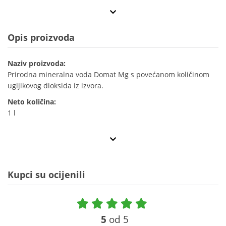
Opis proizvoda
Naziv proizvoda:
Prirodna mineralna voda Domat Mg s povećanom količinom
ugljikovog dioksida iz izvora.
Neto količina:
1 l
Kupci su ocijenili
5
od 5