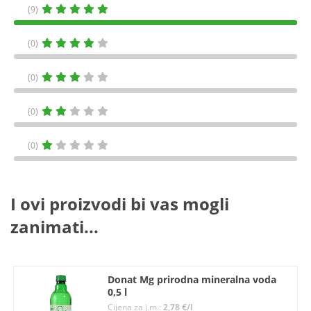
(9)
(0)
(0)
(0)
(0)
I ovi proizvodi bi vas mogli
zanimati...
Donat Mg prirodna mineralna voda
0,5 l
Cijena za j.m.:
2,78 €/l