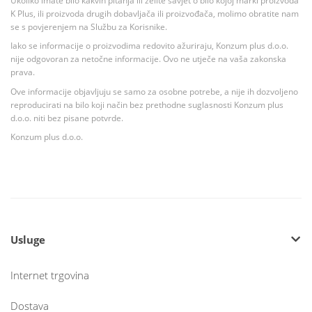
Ukoliko imate bilo kakvih pitanja ili želite savjet o bilo kojoj marki proizvoda
K Plus, ili proizvoda drugih dobavljača ili proizvođača, molimo obratite nam
se s povjerenjem na Službu za Korisnike.
Iako se informacije o proizvodima redovito ažuriraju, Konzum plus d.o.o.
nije odgovoran za netočne informacije. Ovo ne utječe na vaša zakonska
prava.
Ove informacije objavljuju se samo za osobne potrebe, a nije ih dozvoljeno
reproducirati na bilo koji način bez prethodne suglasnosti Konzum plus
d.o.o. niti bez pisane potvrde.
Konzum plus d.o.o.
Usluge
Internet trgovina
Dostava