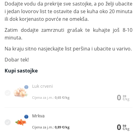
Dodajte vodu da prekrije sve sastojke, a po želji ubacite
i jedan lovorov list te ostavite da se kuha oko 20 minuta
ili dok korjenasto povrće ne omekša.
Zatim dodajte zamrznuti grašak te kuhajte još 8-10
minuta.
Na kraju sitno nasjeckajte list peršina i ubacite u varivo.
Dobar tek!
Kupi sastojke
Luk crveni
0
39
Cijena za j.m.:
0,65 €/kg
€/kg
Mrkva
0
59
Cijena za j.m.:
0,89 €/kg
€/kg