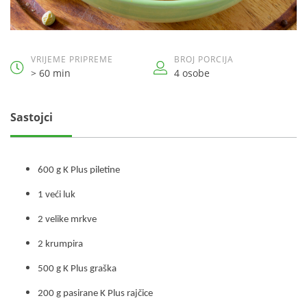
VRIJEME PRIPREME
BROJ PORCIJA
> 60 min
4 osobe
Sastojci
600 g K Plus piletine
1 veći luk
2 velike mrkve
2 krumpira
500 g K Plus graška
200 g pasirane K Plus rajčice