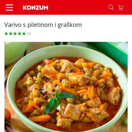
Varivo s piletinom i graškom - Recepti - Konzum
Varivo s piletinom i graškom
(4)