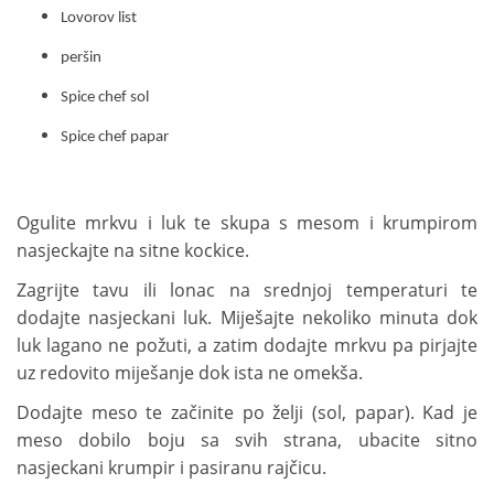
Lovorov list
peršin
Spice chef sol
Spice chef papar
Ogulite mrkvu i luk te skupa s mesom i krumpirom
nasjeckajte na sitne kockice.
Zagrijte tavu ili lonac na srednjoj temperaturi te
dodajte nasjeckani luk. Miješajte nekoliko minuta dok
luk lagano ne požuti, a zatim dodajte mrkvu pa pirjajte
uz redovito miješanje dok ista ne omekša.
Dodajte meso te začinite po želji (sol, papar). Kad je
meso dobilo boju sa svih strana, ubacite sitno
nasjeckani krumpir i pasiranu rajčicu.