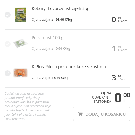
Kotanyi Lovorov list cijeli 5 g
0
99
Cijena za j.m.:
198,00 €/kg
€/kom
Peršin list 100 g
1
09
Cijena za j.m.:
10,90 €/kg
€/kom
K Plus Pileća prsa bez kože s kostima
3
59
Cijena za j.m.:
5,99 €/kg
€/kom
0
CIJENA
00
Budući da vam ne možemo
ODABRANIH
prodati manje od jednog
€
SASTOJAKA
proizvoda (kao što je pola sira),
ovo je cijena svih proizvoda koje
trebate kupiti da biste napravili
DODAJ U KOŠARICU
jelo, čak i ako nećete koristiti
cijeli proizvod.