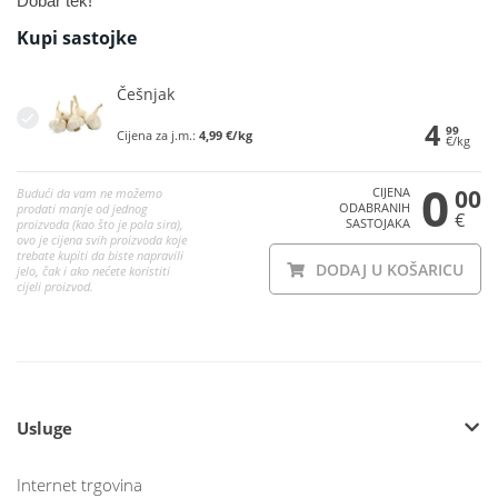
Dobar tek!
Kupi sastojke
Češnjak
4
99
Cijena za j.m.:
4,99 €/kg
€/kg
0
CIJENA
00
Budući da vam ne možemo
ODABRANIH
prodati manje od jednog
€
SASTOJAKA
proizvoda (kao što je pola sira),
ovo je cijena svih proizvoda koje
trebate kupiti da biste napravili
DODAJ U KOŠARICU
jelo, čak i ako nećete koristiti
cijeli proizvod.
Usluge
Internet trgovina