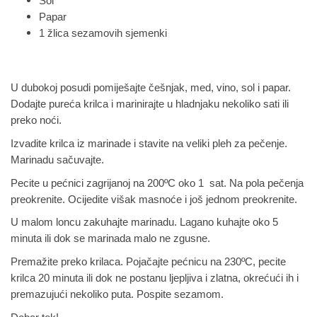
Sol
Papar
1 žlica sezamovih sjemenki
U dubokoj posudi pomiješajte češnjak, med, vino, sol i papar.
Dodajte pureća krilca i marinirajte u hladnjaku nekoliko sati ili
preko noći.
Izvadite krilca iz marinade i stavite na veliki pleh za pečenje.
Marinadu sačuvajte.
Pecite u pećnici zagrijanoj na 200ºC oko 1 sat. Na pola pečenja
preokrenite. Ocijedite višak masnoće i još jednom preokrenite.
U malom loncu zakuhajte marinadu. Lagano kuhajte oko 5
minuta ili dok se marinada malo ne zgusne.
Premažite preko krilaca. Pojačajte pećnicu na 230ºC, pecite
krilca 20 minuta ili dok ne postanu ljepljiva i zlatna, okrećući ih i
premazujući nekoliko puta. Pospite sezamom.