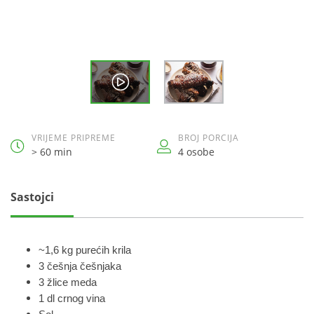
VRIJEME PRIPREME
BROJ PORCIJA
> 60 min
4 osobe
Sastojci
~1,6 kg purećih krila
3 češnja češnjaka
3 žlice meda
1 dl crnog vina