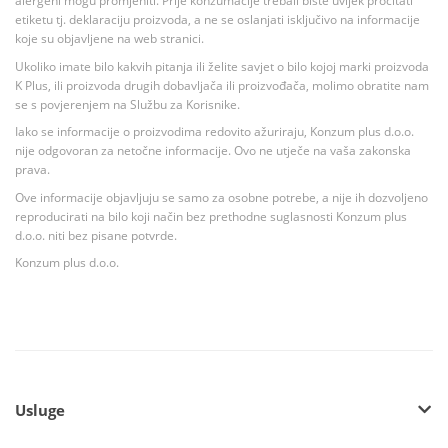
alergeni mogu promjeniti. Prije konzumacije trebali biste uvijek pročitati
etiketu tj. deklaraciju proizvoda, a ne se oslanjati isključivo na informacije
koje su objavljene na web stranici.
Ukoliko imate bilo kakvih pitanja ili želite savjet o bilo kojoj marki proizvoda
K Plus, ili proizvoda drugih dobavljača ili proizvođača, molimo obratite nam
se s povjerenjem na Službu za Korisnike.
Iako se informacije o proizvodima redovito ažuriraju, Konzum plus d.o.o.
nije odgovoran za netočne informacije. Ovo ne utječe na vaša zakonska
prava.
Ove informacije objavljuju se samo za osobne potrebe, a nije ih dozvoljeno
reproducirati na bilo koji način bez prethodne suglasnosti Konzum plus
d.o.o. niti bez pisane potvrde.
Konzum plus d.o.o.
Usluge