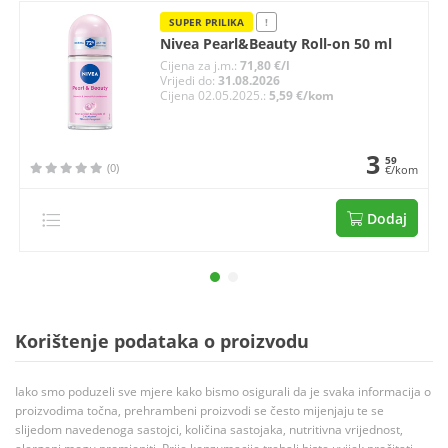
SUPER PRILIKA
!
Nivea Pearl&Beauty Roll-on 50 ml
Cijena za j.m.:
71,80 €/l
Vrijedi do:
31.08.2026
Cijena 02.05.2025.:
5,59 €/kom
3
59
(0)
€/kom
Dodaj
Korištenje podataka o proizvodu
Iako smo poduzeli sve mjere kako bismo osigurali da je svaka informacija o
proizvodima točna, prehrambeni proizvodi se često mijenjaju te se
slijedom navedenoga sastojci, količina sastojaka, nutritivna vrijednost,