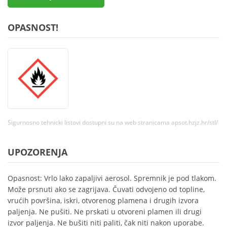
OPASNOST!
Sigurnosno tehnicki listovi dostupni su na web stranicama apsot.hzjz.hr/stl/
UPOZORENJA
Opasnost: Vrlo lako zapaljivi aerosol. Spremnik je pod tlakom.
Može prsnuti ako se zagrijava. Čuvati odvojeno od topline,
vrućih površina, iskri, otvorenog plamena i drugih izvora
paljenja. Ne pušiti. Ne prskati u otvoreni plamen ili drugi
izvor paljenja. Ne bušiti niti paliti, čak niti nakon uporabe.