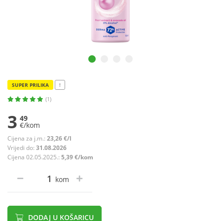
SUPER PRILIKA
!
(1)
3
49
€/kom
Cijena za j.m.:
23,26 €/l
Vrijedi do:
31.08.2026
Cijena 02.05.2025.:
5,39 €/kom
kom
DODAJ U KOŠARICU