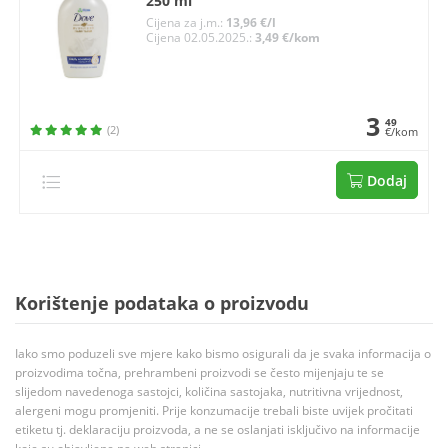
250 ml
Cijena za j.m.:
13,96 €/l
Cijena 02.05.2025.:
3,49 €/kom
3
49
(2)
€/kom
Dodaj
Korištenje podataka o proizvodu
Iako smo poduzeli sve mjere kako bismo osigurali da je svaka informacija o
proizvodima točna, prehrambeni proizvodi se često mijenjaju te se
slijedom navedenoga sastojci, količina sastojaka, nutritivna vrijednost,
alergeni mogu promjeniti. Prije konzumacije trebali biste uvijek pročitati
etiketu tj. deklaraciju proizvoda, a ne se oslanjati isključivo na informacije