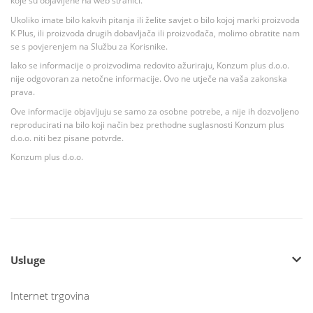
koje su objavljene na web stranici.
Ukoliko imate bilo kakvih pitanja ili želite savjet o bilo kojoj marki proizvoda
K Plus, ili proizvoda drugih dobavljača ili proizvođača, molimo obratite nam
se s povjerenjem na Službu za Korisnike.
Iako se informacije o proizvodima redovito ažuriraju, Konzum plus d.o.o.
nije odgovoran za netočne informacije. Ovo ne utječe na vaša zakonska
prava.
Ove informacije objavljuju se samo za osobne potrebe, a nije ih dozvoljeno
reproducirati na bilo koji način bez prethodne suglasnosti Konzum plus
d.o.o. niti bez pisane potvrde.
Konzum plus d.o.o.
Usluge
Internet trgovina