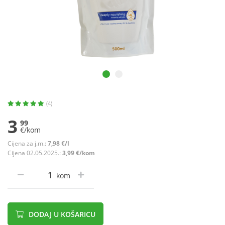
(4)
3
99
€/kom
Cijena za j.m.:
7,98 €/l
Cijena 02.05.2025.:
3,99 €/kom
kom
DODAJ U KOŠARICU