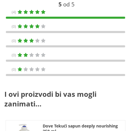
5
od 5
(4)
(0)
(0)
(0)
(0)
I ovi proizvodi bi vas mogli
zanimati...
Dove Tekući sapun deeply nourishing