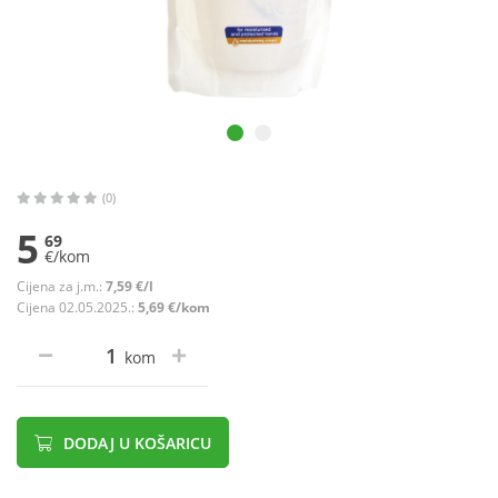
(0)
5
69
€/kom
Cijena za j.m.:
7,59 €/l
Cijena 02.05.2025.:
5,69 €/kom
kom
DODAJ U KOŠARICU