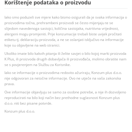
Korištenje podataka o proizvodu
Iako smo poduzeli sve mjere kako bismo osigurali da je svaka informacija o
proizvodima točna, prehrambeni proizvodi se često mijenjaju te se
slijedom navedenoga sastojci, količina sastojaka, nutritivna vrijednost,
alergeni mogu promjeniti. Prije konzumacije trebali biste uvijek pročitati
etiketu tj. deklaraciju proizvoda, a ne se oslanjati isključivo na informacije
koje su objavljene na web stranici.
Ukoliko imate bilo kakvih pitanja ili želite savjet o bilo kojoj marki proizvoda
K Plus, ili proizvoda drugih dobavljača ili proizvođača, molimo obratite nam
se s povjerenjem na Službu za Korisnike.
Iako se informacije o proizvodima redovito ažuriraju, Konzum plus d.o.o.
nije odgovoran za netočne informacije. Ovo ne utječe na vaša zakonska
prava.
Ove informacije objavljuju se samo za osobne potrebe, a nije ih dozvoljeno
reproducirati na bilo koji način bez prethodne suglasnosti Konzum plus
d.o.o. niti bez pisane potvrde.
Konzum plus d.o.o.