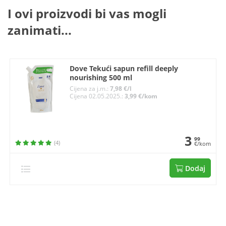
I ovi proizvodi bi vas mogli
zanimati...
Dove Tekući sapun refill deeply
nourishing 500 ml
Cijena za j.m.:
7,98 €/l
Cijena 02.05.2025.:
3,99 €/kom
3
99
(4)
€/kom
Dodaj