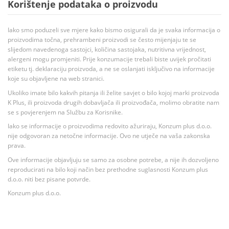
Korištenje podataka o proizvodu
Iako smo poduzeli sve mjere kako bismo osigurali da je svaka informacija o
proizvodima točna, prehrambeni proizvodi se često mijenjaju te se
slijedom navedenoga sastojci, količina sastojaka, nutritivna vrijednost,
alergeni mogu promjeniti. Prije konzumacije trebali biste uvijek pročitati
etiketu tj. deklaraciju proizvoda, a ne se oslanjati isključivo na informacije
koje su objavljene na web stranici.
Ukoliko imate bilo kakvih pitanja ili želite savjet o bilo kojoj marki proizvoda
K Plus, ili proizvoda drugih dobavljača ili proizvođača, molimo obratite nam
se s povjerenjem na Službu za Korisnike.
Iako se informacije o proizvodima redovito ažuriraju, Konzum plus d.o.o.
nije odgovoran za netočne informacije. Ovo ne utječe na vaša zakonska
prava.
Ove informacije objavljuju se samo za osobne potrebe, a nije ih dozvoljeno
reproducirati na bilo koji način bez prethodne suglasnosti Konzum plus
d.o.o. niti bez pisane potvrde.
Konzum plus d.o.o.