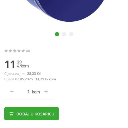
(0)
11
29
€/kom
Cijena za j.m.:
28,23 €/l
Cijena 02.05.2025.:
11,29 €/kom
kom
DODAJ U KOŠARICU