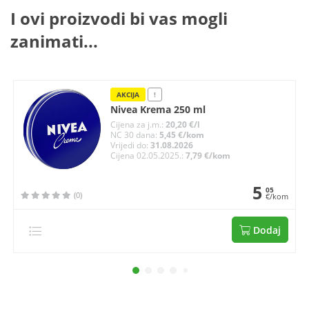
I ovi proizvodi bi vas mogli
zanimati...
AKCIJA
!
Nivea Krema 250 ml
Cijena za j.m.:
20,20 €/l
NC 30 dana:
5,45 €/kom
Vrijedi do:
31.08.2026
Cijena 02.05.2025.:
7,79 €/kom
5
05
(0)
€/kom
Dodaj