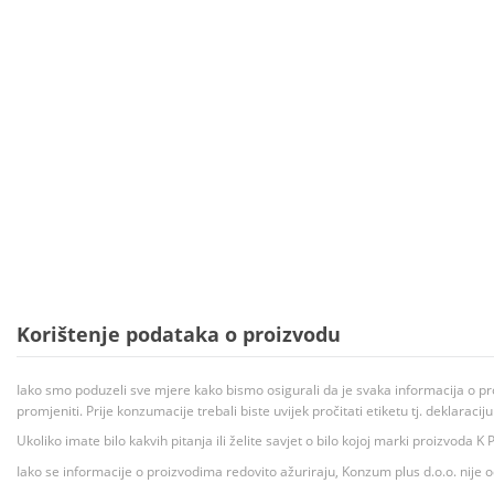
Korištenje podataka o proizvodu
Iako smo poduzeli sve mjere kako bismo osigurali da je svaka informacija o pr
promjeniti. Prije konzumacije trebali biste uvijek pročitati etiketu tj. deklaraci
Ukoliko imate bilo kakvih pitanja ili želite savjet o bilo kojoj marki proizvoda
Iako se informacije o proizvodima redovito ažuriraju, Konzum plus d.o.o. nije