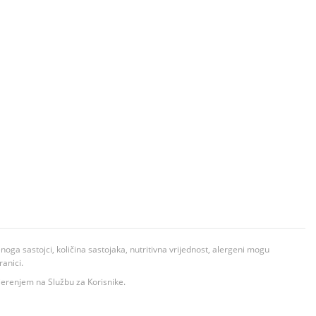
ga sastojci, količina sastojaka, nutritivna vrijednost, alergeni mogu
ranici.
ovjerenjem na Službu za Korisnike.