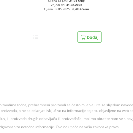
Cijena za j.m.:
21,94 €/kg
Vrijedi do:
31.08.2026
Cijena 02.05.2025.:
6,49 €/kom
Dodaj
oizvodima točna, prehrambeni proizvodi se često mijenjaju te se slijedom navedeno
ju proizvoda, a ne se oslanjati isključivo na informacije koje su objavljene na web st
 K Plus, ili proizvoda drugih dobavljača ili proizvođača, molimo obratite nam se s p
 odgovoran za netočne informacije. Ovo ne utječe na vaša zakonska prava.