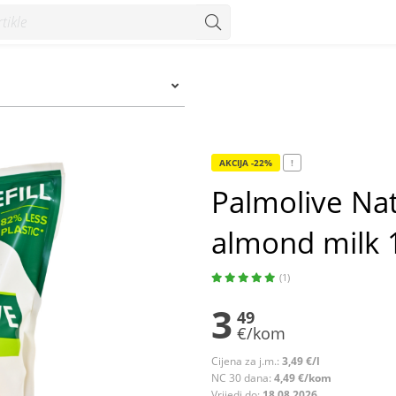
nd milk 1000 ml - Konzum
AKCIJA -22%
!
Palmolive Nat
almond milk 
(1)
3
49
€/kom
Cijena za j.m.:
3,49 €/l
NC 30 dana:
4,49 €/kom
Vrijedi do:
18.08.2026