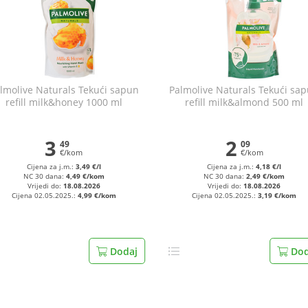
lmolive Naturals Tekući sapun
Palmolive Naturals Tekući sa
refill milk&honey 1000 ml
refill milk&almond 500 ml
3
2
49
09
€/kom
€/kom
Cijena za j.m.:
3,49 €/l
Cijena za j.m.:
4,18 €/l
NC 30 dana:
4,49 €/kom
NC 30 dana:
2,49 €/kom
Vrijedi do:
18.08.2026
Vrijedi do:
18.08.2026
Cijena 02.05.2025.:
4,99 €/kom
Cijena 02.05.2025.:
3,19 €/kom
Dodaj
Dod