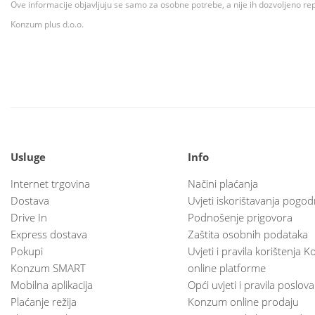
Ove informacije objavljuju se samo za osobne potrebe, a nije ih dozvoljeno rep
Konzum plus d.o.o.
Usluge
Info
Internet trgovina
Načini plaćanja
Dostava
Uvjeti iskorištavanja pogod
Drive In
Podnošenje prigovora
Express dostava
Zaštita osobnih podataka
Pokupi
Uvjeti i pravila korištenja
Konzum SMART
online platforme
Mobilna aplikacija
Opći uvjeti i pravila poslov
Plaćanje režija
Konzum online prodaju