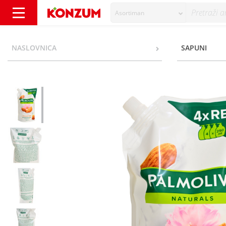
Asortiman
Palmolive Naturals Tekući sapun refill almo
NASLOVNICA
SAPUNI