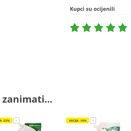
Kupci su ocijenili
 zanimati...
JA -22%
!
AKCIJA -16%
!