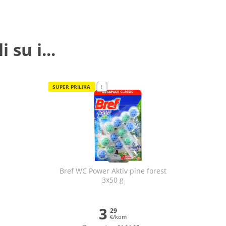
 su i...
SUPER PRILIKA
!
Bref WC Power Aktiv pine forest
3x50 g
3
29
€/kom