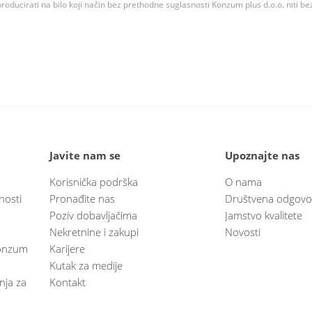
roducirati na bilo koji način bez prethodne suglasnosti Konzum plus d.o.o. niti be
Javite nam se
Upoznajte nas
Korisnička podrška
O nama
nosti
Pronađite nas
Društvena odgovo
Poziv dobavljačima
Jamstvo kvalitete
Nekretnine i zakupi
Novosti
 Konzum
Karijere
Kutak za medije
anja za
Kontakt