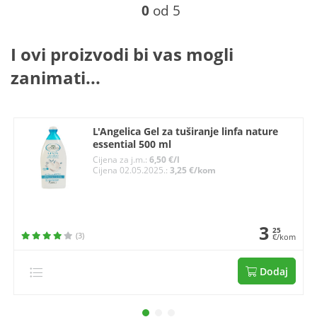
0
od 5
I ovi proizvodi bi vas mogli
zanimati...
L'Angelica Gel za tuširanje linfa nature
essential 500 ml
Cijena za j.m.:
6,50 €/l
Cijena 02.05.2025.:
3,25 €/kom
3
25
(3)
€/kom
Dodaj