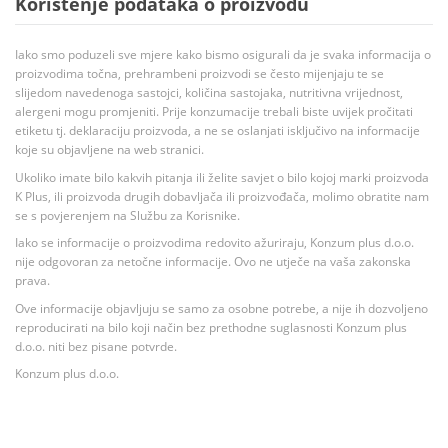
Korištenje podataka o proizvodu
Iako smo poduzeli sve mjere kako bismo osigurali da je svaka informacija o
proizvodima točna, prehrambeni proizvodi se često mijenjaju te se
slijedom navedenoga sastojci, količina sastojaka, nutritivna vrijednost,
alergeni mogu promjeniti. Prije konzumacije trebali biste uvijek pročitati
etiketu tj. deklaraciju proizvoda, a ne se oslanjati isključivo na informacije
koje su objavljene na web stranici.
Ukoliko imate bilo kakvih pitanja ili želite savjet o bilo kojoj marki proizvoda
K Plus, ili proizvoda drugih dobavljača ili proizvođača, molimo obratite nam
se s povjerenjem na Službu za Korisnike.
Iako se informacije o proizvodima redovito ažuriraju, Konzum plus d.o.o.
nije odgovoran za netočne informacije. Ovo ne utječe na vaša zakonska
prava.
Ove informacije objavljuju se samo za osobne potrebe, a nije ih dozvoljeno
reproducirati na bilo koji način bez prethodne suglasnosti Konzum plus
d.o.o. niti bez pisane potvrde.
Konzum plus d.o.o.