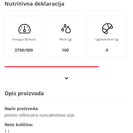
Nutritivna deklaracija
Energija (kJ/kcal)
Masti (g)
Ugljikohidrati (g)
3700/900
100
0
Opis proizvoda
Naziv proizvoda:
Jestivo rafinirano suncokretovo ulje.
Neto količina:
1 l