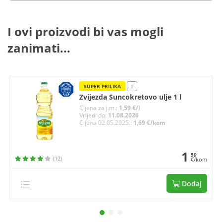
I ovi proizvodi bi vas mogli
zanimati...
SUPER PRILIKA
!
Zvijezda Suncokretovo ulje 1 l
Cijena za j.m.:
1,59 €/l
Vrijedi do:
11.08.2026
Cijena 02.05.2025.:
1,69 €/kom
1
59
(12)
€/kom
Dodaj