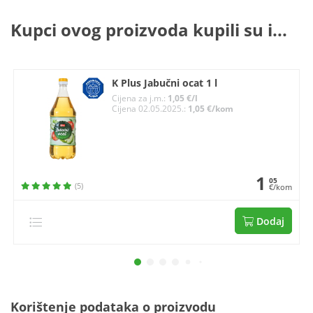
Kupci ovog proizvoda kupili su i...
K Plus Jabučni ocat 1 l
Cijena za j.m.:
1,05 €/l
Cijena 02.05.2025.:
1,05 €/kom
1
05
(5)
€/kom
Dodaj
Korištenje podataka o proizvodu