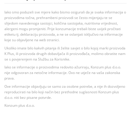
Iako smo poduzeli sve mjere kako bismo osigurali da je svaka informacija o
proizvodima točna, prehrambeni proizvodi se često mijenjaju te se
slijedom navedenoga sastojci, količina sastojaka, nutritivna vrijednost,
alergeni mogu promjeniti. Prije konzumacije trebali biste uvijek pročitati
etiketu tj. deklaraciju proizvoda, a ne se oslanjati isključivo na informacije
koje su objavljene na web stranici.
Ukoliko imate bilo kakvih pitanja ili želite savjet o bilo kojoj marki proizvoda
K Plus, ili proizvoda drugih dobavljača ili proizvođača, molimo obratite nam
se s povjerenjem na Službu za Korisnike.
Iako se informacije o proizvodima redovito ažuriraju, Konzum plus d.o.o.
nije odgovoran za netočne informacije. Ovo ne utječe na vaša zakonska
prava.
Ove informacije objavljuju se samo za osobne potrebe, a nije ih dozvoljeno
reproducirati na bilo koji način bez prethodne suglasnosti Konzum plus
d.o.o. niti bez pisane potvrde.
Konzum plus d.o.o.