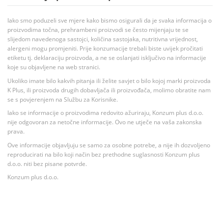
Iako smo poduzeli sve mjere kako bismo osigurali da je svaka informacija o
proizvodima točna, prehrambeni proizvodi se često mijenjaju te se
slijedom navedenoga sastojci, količina sastojaka, nutritivna vrijednost,
alergeni mogu promjeniti. Prije konzumacije trebali biste uvijek pročitati
etiketu tj. deklaraciju proizvoda, a ne se oslanjati isključivo na informacije
koje su objavljene na web stranici.
Ukoliko imate bilo kakvih pitanja ili želite savjet o bilo kojoj marki proizvoda
K Plus, ili proizvoda drugih dobavljača ili proizvođača, molimo obratite nam
se s povjerenjem na Službu za Korisnike.
Iako se informacije o proizvodima redovito ažuriraju, Konzum plus d.o.o.
nije odgovoran za netočne informacije. Ovo ne utječe na vaša zakonska
prava.
Ove informacije objavljuju se samo za osobne potrebe, a nije ih dozvoljeno
reproducirati na bilo koji način bez prethodne suglasnosti Konzum plus
d.o.o. niti bez pisane potvrde.
Konzum plus d.o.o.