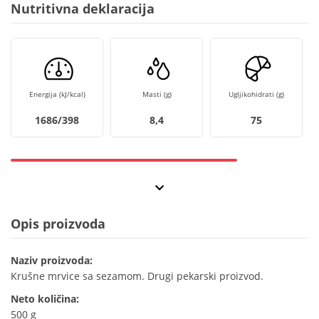
Nutritivna deklaracija
Energija (kJ/kcal)
Masti (g)
Ugljikohidrati (g)
1686/398
8,4
75
Opis proizvoda
Naziv proizvoda:
Krušne mrvice sa sezamom. Drugi pekarski proizvod.
Neto količina:
500 g