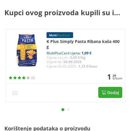
Kupci ovog proizvoda kupili su i...
Multi
PlusCard
K Plus Simply Pasta Ribana kaša 400
g
MultiPlusCard cijena:
1,09 €
Cijena za j.m.:
3,69 €/kg
Vrijedi do:
06.09.2026
Cijena 02.05.2025.:
1,33 €/kom
1
29
(2)
€/kom
Dodaj
Korištenje podataka o proizvodu