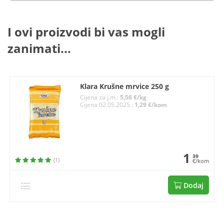
I ovi proizvodi bi vas mogli
zanimati...
Klara Krušne mrvice 250 g
Cijena za j.m.:
5,56 €/kg
Cijena 02.05.2025.:
1,29 €/kom
1
39
(1)
€/kom
Dodaj