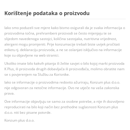
Korištenje podataka o proizvodu
Iako smo poduzeli sve mjere kako bismo osigurali da je svaka informacija o
proizvodima točna, prehrambeni proizvodi se često mijenjaju te se
slijedom navedenoga sastojci, količina sastojaka, nutritivna vrijednost,
alergeni mogu promjeniti. Prije konzumacije trebali biste uvijek pročitati
etiketu tj. deklaraciju proizvoda, a ne se oslanjati isključivo na informacije
koje su objavljene na web stranici.
Ukoliko imate bilo kakvih pitanja ili želite savjet o bilo kojoj marki proizvoda
K Plus, ili proizvoda drugih dobavljača ili proizvođača, molimo obratite nam
se s povjerenjem na Službu za Korisnike.
Iako se informacije o proizvodima redovito ažuriraju, Konzum plus d.o.o.
nije odgovoran za netočne informacije. Ovo ne utječe na vaša zakonska
prava.
Ove informacije objavljuju se samo za osobne potrebe, a nije ih dozvoljeno
reproducirati na bilo koji način bez prethodne suglasnosti Konzum plus
d.o.o. niti bez pisane potvrde.
Konzum plus d.o.o.