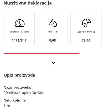
Nutritivna deklaracija
Energija (kJ/kcal)
Masti (g)
Ugljikohidrati (g)
1471/347
0,68
75,40
Opis proizvoda
Naziv proizvoda:
Pšenična krupica tip 400.
Neto količina:
1 kg