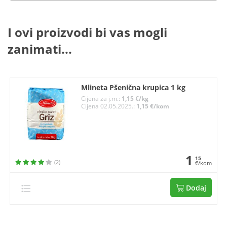
I ovi proizvodi bi vas mogli
zanimati...
Mlineta Pšenična krupica 1 kg
Cijena za j.m.:
1,15 €/kg
Cijena 02.05.2025.:
1,15 €/kom
1
15
(2)
€/kom
Dodaj