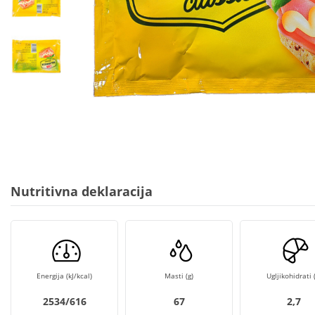
Nutritivna deklaracija
Energija (kJ/kcal)
Masti (g)
Ugljikohidrati (
2534/616
67
2,7