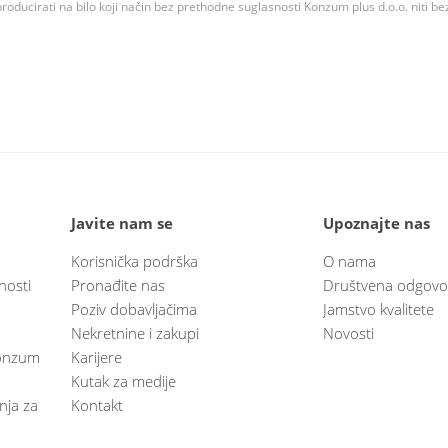
roducirati na bilo koji način bez prethodne suglasnosti Konzum plus d.o.o. niti be
Javite nam se
Upoznajte nas
Korisnička podrška
O nama
nosti
Pronađite nas
Društvena odgovo
Poziv dobavljačima
Jamstvo kvalitete
Nekretnine i zakupi
Novosti
 Konzum
Karijere
Kutak za medije
anja za
Kontakt