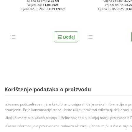
Cijena za j.m.:
2,72 €/l
Cijena za j.m.:
2,72 
Vrijedi do:
11.08.2026
Vrijedi do:
11.08.2
Cijena 02.05.2025.:
0,69 €/kom
Cijena 02.05.2025.:
0,6
Dodaj
Korištenje podataka o proizvodu
Iako smo poduzeli sve mjere kako bismo osigurali da je svaka informacija o pr
promjeniti. Prije konzumacije trebali biste uvijek pročitati etiketu tj. deklaraci
Ukoliko imate bilo kakvih pitanja ili želite savjet o bilo kojoj marki proizvoda
Iako se informacije o proizvodima redovito ažuriraju, Konzum plus d.o.o. nije