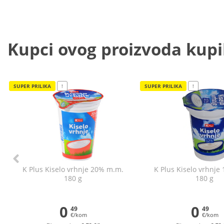
Kupci ovog proizvoda kupili
SUPER PRILIKA
!
SUPER PRILIKA
!
K Plus Kiselo vrhnje 20% m.m.
K Plus Kiselo vrhnje
180 g
180 g
0
0
49
49
€/kom
€/kom