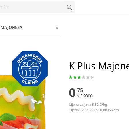
, MAJONEZA
K Plus Majone
(2)
0
75
€/kom
Cijena za j.m.:
8,82 €/kg
Cijena 02.05.2025.:
0,66 €/kom