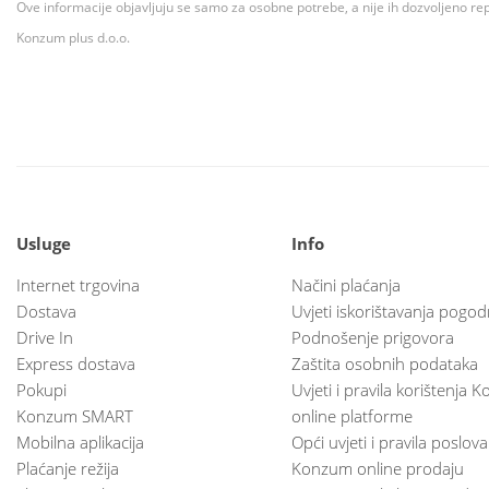
Ove informacije objavljuju se samo za osobne potrebe, a nije ih dozvoljeno rep
Konzum plus d.o.o.
Usluge
Info
Internet trgovina
Načini plaćanja
Dostava
Uvjeti iskorištavanja pogod
Drive In
Podnošenje prigovora
Express dostava
Zaštita osobnih podataka
Pokupi
Uvjeti i pravila korištenja
Konzum SMART
online platforme
Mobilna aplikacija
Opći uvjeti i pravila poslov
Plaćanje režija
Konzum online prodaju