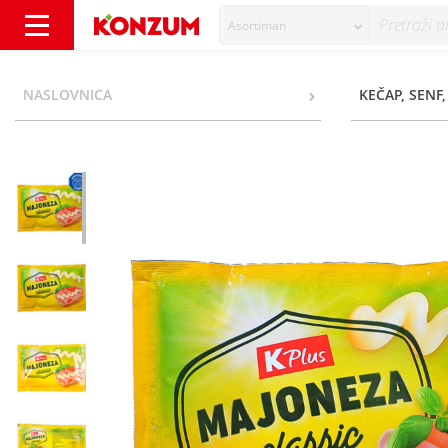
Asortiman
K Plus Majoneza classic 85 g - Konzum
NASLOVNICA
KEČAP, SENF