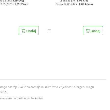
na za j.m.:
5,69 €/kg
Cijena za j.m.:
8,95 €/kg
02.05.2025.:
1,89 €/kom
Cijena 02.05.2025.:
0,85 €/kom
Dodaj
Dodaj
ga sastojci, količina sastojaka, nutritivna vrijednost, alergeni mogu
ranici.
ovjerenjem na Službu za Korisnike.