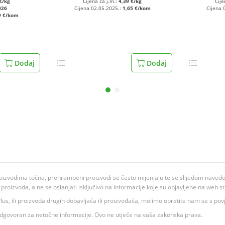
€/kg
Cijena za j.m.:
4,39 €/kg
Cije
026
Cijena 02.05.2025.:
1,65 €/kom
Cijena 
9 €/kom
Dodaj
Dodaj
oizvodima točna, prehrambeni proizvodi se često mijenjaju te se slijedom navedeno
ju proizvoda, a ne se oslanjati isključivo na informacije koje su objavljene na web st
 K Plus, ili proizvoda drugih dobavljača ili proizvođača, molimo obratite nam se s p
 odgovoran za netočne informacije. Ovo ne utječe na vaša zakonska prava.