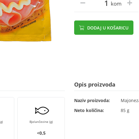
kom
DODAJ U KOŠARICU
Opis proizvoda
Naziv proizvoda:
Majonez
Neto količina:
85 g
g)
Bjelančevine (g)
<0,5