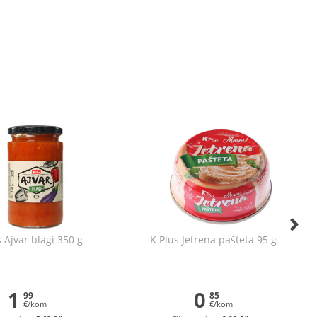
 Ajvar blagi 350 g
K Plus Jetrena pašteta 95 g
1
0
99
85
€/kom
€/kom