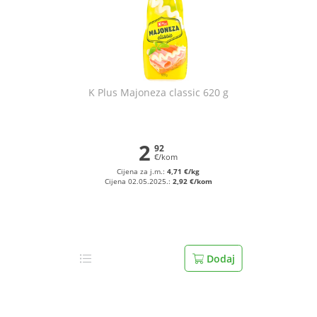
K Plus Majoneza classic 620 g
2
92
€/kom
Cijena za j.m.:
4,71 €/kg
Cijena 02.05.2025.:
2,92 €/kom
Dodaj