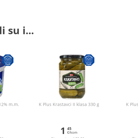
 su i...
 12% m.m.
K Plus Krastavci II klasa 330 g
K Plus
1
45
€/kom