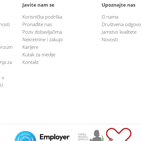
Javite nam se
Upoznajte nas
Korisnička podrška
O nama
nosti
Pronađite nas
Društvena odgovo
Poziv dobavljačima
Jamstvo kvalitete
Nekretnine i zakupi
Novosti
 Konzum
Karijere
Kutak za medije
anja za
Kontakt
e u
ci