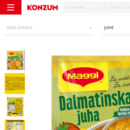
Asortiman
Maggi Dalmatinska juha 40 g - Konzum
NASLOVNICA
JUHE