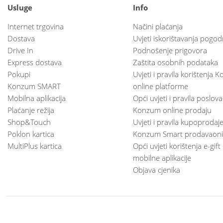
Usluge
Info
Internet trgovina
Načini plaćanja
Dostava
Uvjeti iskorištavanja pogod
Drive In
Podnošenje prigovora
Express dostava
Zaštita osobnih podataka
Pokupi
Uvjeti i pravila korištenja
Konzum SMART
online platforme
Mobilna aplikacija
Opći uvjeti i pravila poslov
Plaćanje režija
Konzum online prodaju
Shop&Touch
Uvjeti i pravila kupoprodaj
Poklon kartica
Konzum Smart prodavaoni
MultiPlus kartica
Opći uvjeti korištenja e-gift
mobilne aplikacije
Objava cjenika