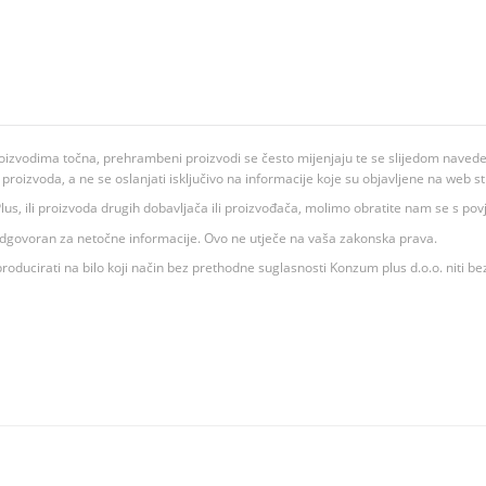
oizvodima točna, prehrambeni proizvodi se često mijenjaju te se slijedom navedeno
ju proizvoda, a ne se oslanjati isključivo na informacije koje su objavljene na web st
 K Plus, ili proizvoda drugih dobavljača ili proizvođača, molimo obratite nam se s p
 odgovoran za netočne informacije. Ovo ne utječe na vaša zakonska prava.
roducirati na bilo koji način bez prethodne suglasnosti Konzum plus d.o.o. niti be