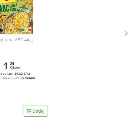
i Juha ABC 44 g
1
29
€/kom
na za j.m.:
29,32 €/kg
02.05.2025.:
1,09 €/kom
Dodaj