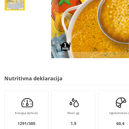
Nutritivna deklaracija
Energija (kJ/kcal)
Masti (g)
Ugljikohidrati (
1291/305
1,9
60,4