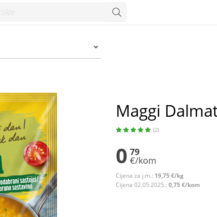
Maggi Dalmat
(2)
0
79
€/kom
Cijena za j.m.:
19,75 €/kg
Cijena 02.05.2025.:
0,75 €/kom