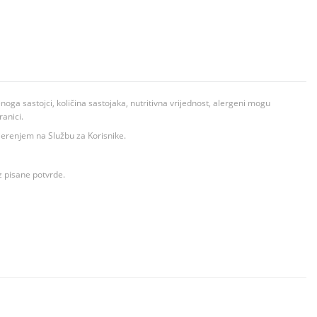
ga sastojci, količina sastojaka, nutritivna vrijednost, alergeni mogu
ranici.
ovjerenjem na Službu za Korisnike.
z pisane potvrde.