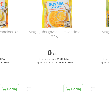
ezancima 37
Maggi Juha goveđa s rezancima
Magg
37 g
0
79
€/kom
 €/kg
Cijena za j.m.:
21,35 €/kg
Cije
5 €/kom
Cijena 02.05.2025.:
0,75 €/kom
Cijena 
Dodaj
Dodaj