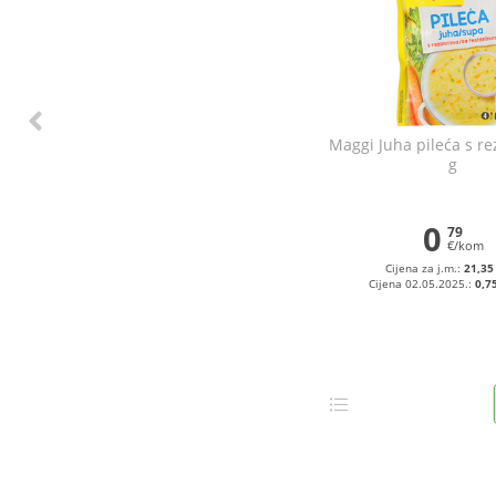
Maggi Juha pileća s r
g
0
79
€/kom
Cijena za j.m.:
21,35
Cijena 02.05.2025.:
0,7