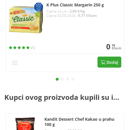
K Plus Classic Margarin 250 g
Cijena za j.m.:
2,80 €/kg
Cijena 02.05.2025.:
0,77 €/kom
0
70
(1)
€/kom
Dodaj
Kupci ovog proizvoda kupili su i...
Kandit Dessert Chef Kakao u prahu
100 g