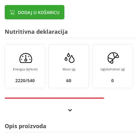
DODAJ U KOŠARICU
Nutritivna deklaracija
Energija (kJ/kcal)
Masti (g)
Ugljikohidrati (g)
2220/540
60
0
Opis proizvoda