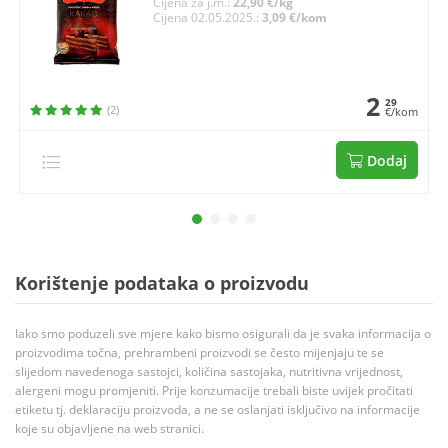
Cijena za j.m.:
22,90 €/kg
Cijena 02.05.2025.:
3,09 €/kom
2
29
(2)
€/kom
Dodaj
Korištenje podataka o proizvodu
Iako smo poduzeli sve mjere kako bismo osigurali da je svaka informacija o
proizvodima točna, prehrambeni proizvodi se često mijenjaju te se
slijedom navedenoga sastojci, količina sastojaka, nutritivna vrijednost,
alergeni mogu promjeniti. Prije konzumacije trebali biste uvijek pročitati
etiketu tj. deklaraciju proizvoda, a ne se oslanjati isključivo na informacije
koje su objavljene na web stranici.