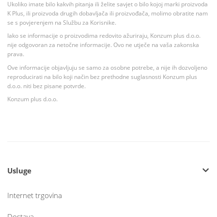
Ukoliko imate bilo kakvih pitanja ili želite savjet o bilo kojoj marki proizvoda
K Plus, ili proizvoda drugih dobavljača ili proizvođača, molimo obratite nam
se s povjerenjem na Službu za Korisnike.
Iako se informacije o proizvodima redovito ažuriraju, Konzum plus d.o.o.
nije odgovoran za netočne informacije. Ovo ne utječe na vaša zakonska
prava.
Ove informacije objavljuju se samo za osobne potrebe, a nije ih dozvoljeno
reproducirati na bilo koji način bez prethodne suglasnosti Konzum plus
d.o.o. niti bez pisane potvrde.
Konzum plus d.o.o.
Usluge
Internet trgovina
Dostava