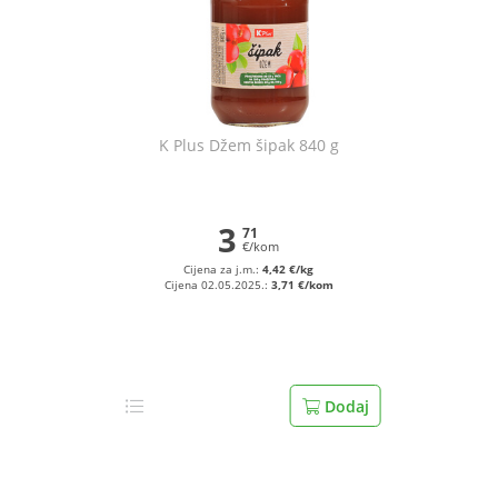
K Plus Džem šipak 840 g
3
71
€/kom
Cijena za j.m.:
4,42 €/kg
Cijena 02.05.2025.:
3,71 €/kom
Dodaj