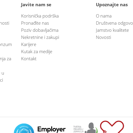
Javite nam se
Upoznajte nas
Korisnička podrška
O nama
nosti
Pronađite nas
Društvena odgovo
Poziv dobavljačima
Jamstvo kvalitete
Nekretnine i zakupi
Novosti
 Konzum
Karijere
Kutak za medije
anja za
Kontakt
e u
ci