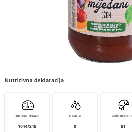
Nutritivna deklaracija
Energija (kJ/kcal)
Masti (g)
Ugljikohidrati (
1044/245
0
61