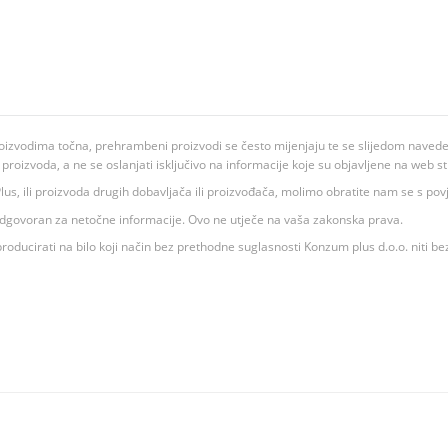
oizvodima točna, prehrambeni proizvodi se često mijenjaju te se slijedom navedeno
ju proizvoda, a ne se oslanjati isključivo na informacije koje su objavljene na web st
 K Plus, ili proizvoda drugih dobavljača ili proizvođača, molimo obratite nam se s p
 odgovoran za netočne informacije. Ovo ne utječe na vaša zakonska prava.
roducirati na bilo koji način bez prethodne suglasnosti Konzum plus d.o.o. niti be