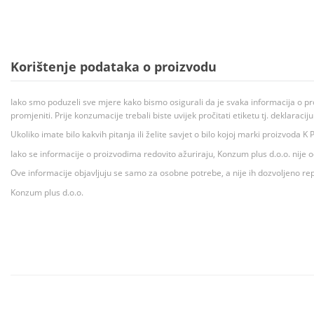
Korištenje podataka o proizvodu
Iako smo poduzeli sve mjere kako bismo osigurali da je svaka informacija o pr
promjeniti. Prije konzumacije trebali biste uvijek pročitati etiketu tj. deklaraci
Ukoliko imate bilo kakvih pitanja ili želite savjet o bilo kojoj marki proizvoda
Iako se informacije o proizvodima redovito ažuriraju, Konzum plus d.o.o. nije
Ove informacije objavljuju se samo za osobne potrebe, a nije ih dozvoljeno rep
Konzum plus d.o.o.