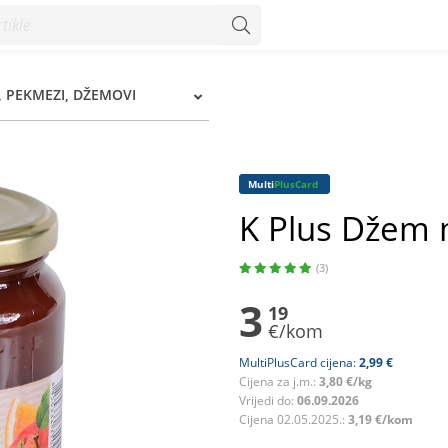
 PEKMEZI, DŽEMOVI
Multi
PlusCard
K Plus Džem 
(3)
3
19
€/kom
MultiPlusCard cijena:
2,99 €
Cijena za j.m.:
3,80 €/kg
Vrijedi do:
06.09.2026
Cijena 02.05.2025.:
3,19 €/kom