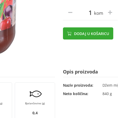
kom
DODAJ U KOŠARICU
Opis proizvoda
Naziv proizvoda:
Džem mij
Neto količina:
840 g
g)
Bjelančevine (g)
0,4