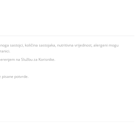
ga sastojci, količina sastojaka, nutritivna vrijednost, alergeni mogu
ranici.
ovjerenjem na Službu za Korisnike.
z pisane potvrde.