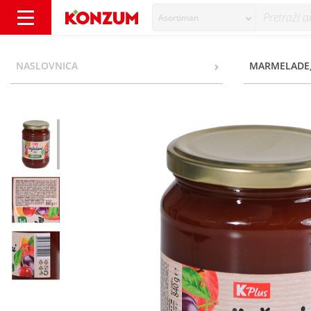
Asortiman
K Plus Džem miješani 840 g - Konzum
NASLOVNICA
MARMELADE,