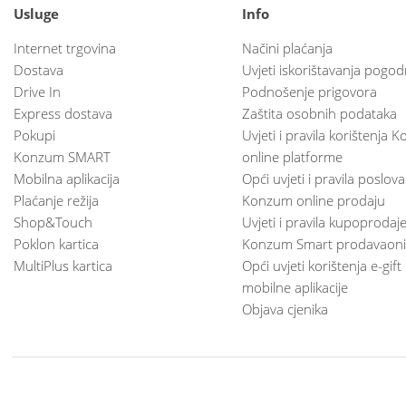
Usluge
Info
Internet trgovina
Načini plaćanja
Dostava
Uvjeti iskorištavanja pogod
Drive In
Podnošenje prigovora
Express dostava
Zaštita osobnih podataka
Pokupi
Uvjeti i pravila korištenja
Konzum SMART
online platforme
Mobilna aplikacija
Opći uvjeti i pravila poslov
Plaćanje režija
Konzum online prodaju
Shop&Touch
Uvjeti i pravila kupoprodaj
Poklon kartica
Konzum Smart prodavaoni
MultiPlus kartica
Opći uvjeti korištenja e-gift
mobilne aplikacije
Objava cjenika