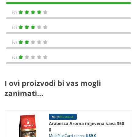
(0)
(0)
(0)
(0)
I ovi proizvodi bi vas mogli
zanimati...
Multi
PlusCard
Arabesca Aroma mljevena kava 350
g
MultiPlusCard cijena:
6,89 €