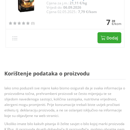
Cijena za j.m.:
21,11 €/kg
Vrijedi do:
06.09.2026
Cijena 02.05.2025.:
7,79 €/kom
7
39
(0)
€/kom
Dodaj
Korištenje podataka o proizvodu
Iako smo poduzeli sve mjere kako bismo osigurali da je svaka informacija o
proizvodima točna, prehrambeni proizvodi se često mijenjaju te se
slijedom navedenoga sastojci, količina sastojaka, nutritivna vrijednost,
alergeni mogu promjeniti. Prije konzumacije trebali biste uvijek pročitati
etiketu tj. deklaraciju proizvoda, a ne se oslanjati isključivo na informacije
koje su objavljene na web stranici.
Ukoliko imate bilo kakvih pitanja ili želite savjet o bilo kojoj marki proizvoda
K Plus, ili proizvoda drugih dobavljača ili proizvođača, molimo obratite nam