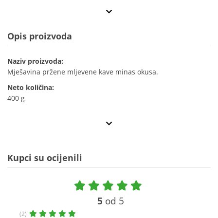
Opis proizvoda
Naziv proizvoda:
Mješavina pržene mljevene kave minas okusa.
Neto količina:
400 g
Kupci su ocijenili
5
od 5
(2)