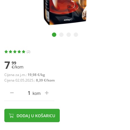
(2)
7
99
€/kom
Cijena za j.m.:
19,98 €/kg
Cijena 02.05.2025.:
8,39 €/kom
kom
DODAJ U KOŠARICU