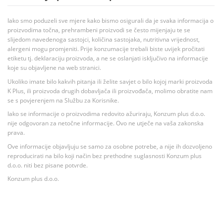
Iako smo poduzeli sve mjere kako bismo osigurali da je svaka informacija o
proizvodima točna, prehrambeni proizvodi se često mijenjaju te se
slijedom navedenoga sastojci, količina sastojaka, nutritivna vrijednost,
alergeni mogu promjeniti. Prije konzumacije trebali biste uvijek pročitati
etiketu tj. deklaraciju proizvoda, a ne se oslanjati isključivo na informacije
koje su objavljene na web stranici.
Ukoliko imate bilo kakvih pitanja ili želite savjet o bilo kojoj marki proizvoda
K Plus, ili proizvoda drugih dobavljača ili proizvođača, molimo obratite nam
se s povjerenjem na Službu za Korisnike.
Iako se informacije o proizvodima redovito ažuriraju, Konzum plus d.o.o.
nije odgovoran za netočne informacije. Ovo ne utječe na vaša zakonska
prava.
Ove informacije objavljuju se samo za osobne potrebe, a nije ih dozvoljeno
reproducirati na bilo koji način bez prethodne suglasnosti Konzum plus
d.o.o. niti bez pisane potvrde.
Konzum plus d.o.o.