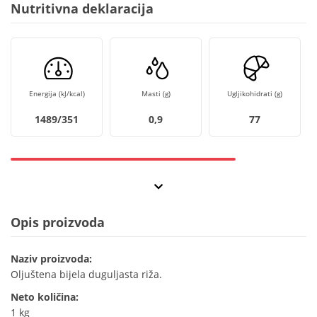
Nutritivna deklaracija
Energija (kJ/kcal)
Masti (g)
Ugljikohidrati (g)
1489/351
0,9
77
Opis proizvoda
Naziv proizvoda:
Oljuštena bijela duguljasta riža.
Neto količina:
1 kg