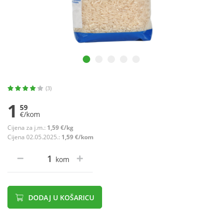
(3)
1
59
€/kom
Cijena za j.m.:
1,59 €/kg
Cijena 02.05.2025.:
1,59 €/kom
kom
DODAJ U KOŠARICU