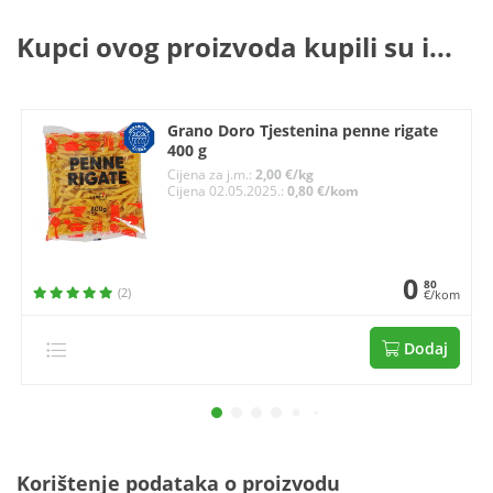
Kupci ovog proizvoda kupili su i...
Grano Doro Tjestenina penne rigate
400 g
Cijena za j.m.:
2,00 €/kg
Cijena 02.05.2025.:
0,80 €/kom
0
80
(2)
€/kom
Dodaj
Korištenje podataka o proizvodu