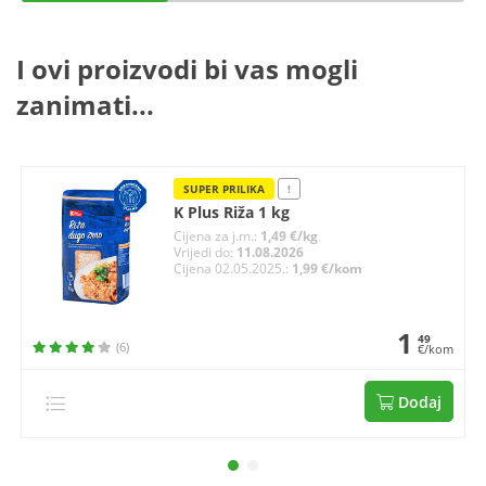
I ovi proizvodi bi vas mogli
zanimati...
SUPER PRILIKA
!
K Plus Riža 1 kg
Cijena za j.m.:
1,49 €/kg
Vrijedi do:
11.08.2026
Cijena 02.05.2025.:
1,99 €/kom
1
49
(6)
€/kom
Dodaj