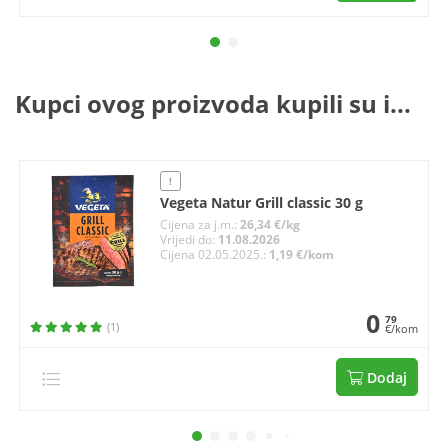
Kupci ovog proizvoda kupili su i...
!
Vegeta Natur Grill classic 30 g
Cijena za j.m.:
26,34 €/kg
Vrijedi do:
11.08.2026
Cijena 02.05.2025.:
1,19 €/kom
0
79
(1)
€/kom
Dodaj