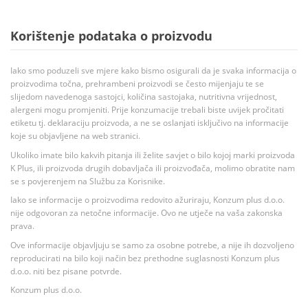
Korištenje podataka o proizvodu
Iako smo poduzeli sve mjere kako bismo osigurali da je svaka informacija o
proizvodima točna, prehrambeni proizvodi se često mijenjaju te se
slijedom navedenoga sastojci, količina sastojaka, nutritivna vrijednost,
alergeni mogu promjeniti. Prije konzumacije trebali biste uvijek pročitati
etiketu tj. deklaraciju proizvoda, a ne se oslanjati isključivo na informacije
koje su objavljene na web stranici.
Ukoliko imate bilo kakvih pitanja ili želite savjet o bilo kojoj marki proizvoda
K Plus, ili proizvoda drugih dobavljača ili proizvođača, molimo obratite nam
se s povjerenjem na Službu za Korisnike.
Iako se informacije o proizvodima redovito ažuriraju, Konzum plus d.o.o.
nije odgovoran za netočne informacije. Ovo ne utječe na vaša zakonska
prava.
Ove informacije objavljuju se samo za osobne potrebe, a nije ih dozvoljeno
reproducirati na bilo koji način bez prethodne suglasnosti Konzum plus
d.o.o. niti bez pisane potvrde.
Konzum plus d.o.o.