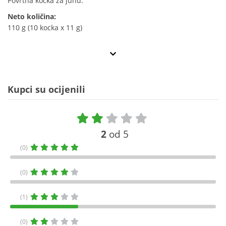
Povrtna kocka za juhu.
Neto količina:
110 g (10 kocka x 11 g)
Kupci su ocijenili
2
od 5
(0)
(0)
(1)
(0)