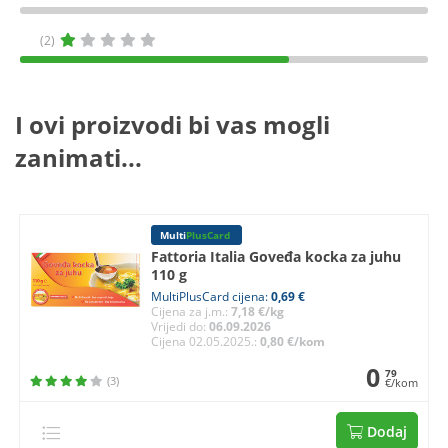
(2)
I ovi proizvodi bi vas mogli
zanimati...
Multi
PlusCard
Fattoria Italia Goveđa kocka za juhu
110 g
MultiPlusCard cijena:
0,69 €
Cijena za j.m.:
7,18 €/kg
Vrijedi do:
06.09.2026
Cijena 02.05.2025.:
0,80 €/kom
0
79
(3)
€/kom
Dodaj