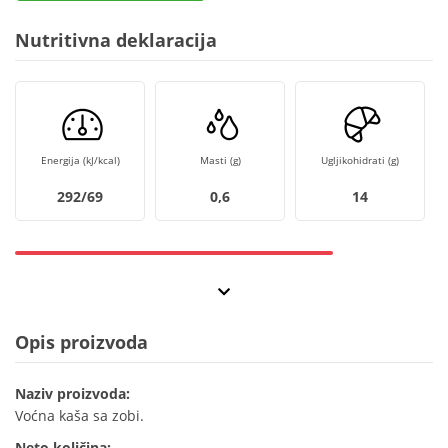
Nutritivna deklaracija
Energija (kJ/kcal)
Masti (g)
Ugljikohidrati (g)
292/69
0,6
14
Opis proizvoda
Naziv proizvoda:
Voćna kaša sa zobi.
Neto količina: