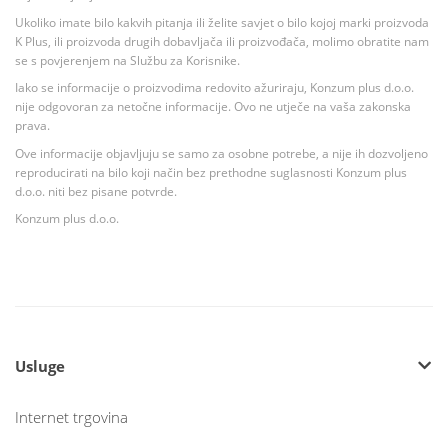
Ukoliko imate bilo kakvih pitanja ili želite savjet o bilo kojoj marki proizvoda
K Plus, ili proizvoda drugih dobavljača ili proizvođača, molimo obratite nam
se s povjerenjem na Službu za Korisnike.
Iako se informacije o proizvodima redovito ažuriraju, Konzum plus d.o.o.
nije odgovoran za netočne informacije. Ovo ne utječe na vaša zakonska
prava.
Ove informacije objavljuju se samo za osobne potrebe, a nije ih dozvoljeno
reproducirati na bilo koji način bez prethodne suglasnosti Konzum plus
d.o.o. niti bez pisane potvrde.
Konzum plus d.o.o.
Usluge
Internet trgovina