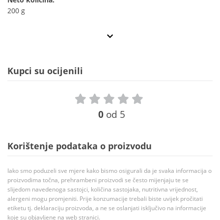
200 g
Kupci su ocijenili
0
od 5
Korištenje podataka o proizvodu
Iako smo poduzeli sve mjere kako bismo osigurali da je svaka informacija o
proizvodima točna, prehrambeni proizvodi se često mijenjaju te se
slijedom navedenoga sastojci, količina sastojaka, nutritivna vrijednost,
alergeni mogu promjeniti. Prije konzumacije trebali biste uvijek pročitati
etiketu tj. deklaraciju proizvoda, a ne se oslanjati isključivo na informacije
koje su objavljene na web stranici.