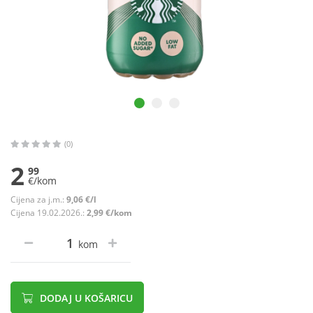
(0)
2
99
€/kom
Cijena za j.m.:
9,06 €/l
Cijena 19.02.2026.:
2,99 €/kom
kom
DODAJ U KOŠARICU