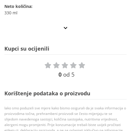
Neto količina:
330 ml
Kupci su ocijenili
0
od 5
Korištenje podataka o proizvodu
Iako smo poduzeli sve mjere kako bismo osigurali da je svaka informacija o
proizvodima točna, prehrambeni proizvodi se često mijenjaju te se
slijedom navedenoga sastojci, količina sastojaka, nutritivna vrijednost,
alergeni mogu promjeniti. Prije konzumacije trebali biste uvijek pročitati
etiketu tj. deklaraciju proizvoda, a ne se oslanjati isključivo na informacije