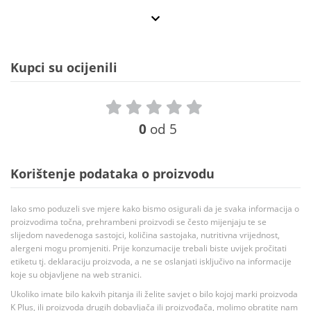
Kupci su ocijenili
0
od 5
Korištenje podataka o proizvodu
Iako smo poduzeli sve mjere kako bismo osigurali da je svaka informacija o
proizvodima točna, prehrambeni proizvodi se često mijenjaju te se
slijedom navedenoga sastojci, količina sastojaka, nutritivna vrijednost,
alergeni mogu promjeniti. Prije konzumacije trebali biste uvijek pročitati
etiketu tj. deklaraciju proizvoda, a ne se oslanjati isključivo na informacije
koje su objavljene na web stranici.
Ukoliko imate bilo kakvih pitanja ili želite savjet o bilo kojoj marki proizvoda
K Plus, ili proizvoda drugih dobavljača ili proizvođača, molimo obratite nam