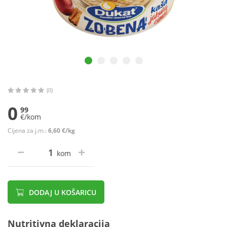
(0)
0
99
€/kom
Cijena za j.m.:
6,60 €/kg
kom
DODAJ U KOŠARICU
Nutritivna deklaracija