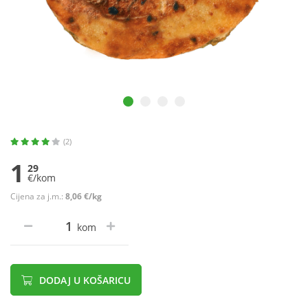
(2)
1
29
€/kom
Cijena za j.m.:
8,06 €/kg
kom
DODAJ U KOŠARICU