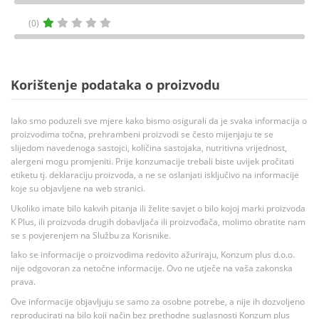
(0)
Korištenje podataka o proizvodu
Iako smo poduzeli sve mjere kako bismo osigurali da je svaka informacija o
proizvodima točna, prehrambeni proizvodi se često mijenjaju te se
slijedom navedenoga sastojci, količina sastojaka, nutritivna vrijednost,
alergeni mogu promjeniti. Prije konzumacije trebali biste uvijek pročitati
etiketu tj. deklaraciju proizvoda, a ne se oslanjati isključivo na informacije
koje su objavljene na web stranici.
Ukoliko imate bilo kakvih pitanja ili želite savjet o bilo kojoj marki proizvoda
K Plus, ili proizvoda drugih dobavljača ili proizvođača, molimo obratite nam
se s povjerenjem na Službu za Korisnike.
Iako se informacije o proizvodima redovito ažuriraju, Konzum plus d.o.o.
nije odgovoran za netočne informacije. Ovo ne utječe na vaša zakonska
prava.
Ove informacije objavljuju se samo za osobne potrebe, a nije ih dozvoljeno
reproducirati na bilo koji način bez prethodne suglasnosti Konzum plus