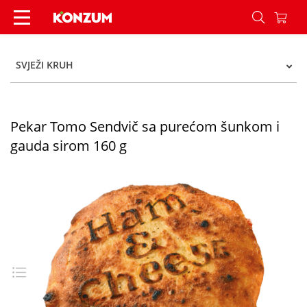
Pekar Tomo Sendvič sa purećom šunkom i gauda
SVJEŽI KRUH
Pekar Tomo Sendvič sa purećom šunkom i
gauda sirom 160 g