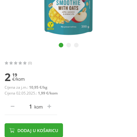
(0)
2
19
€/kom
Cijena za j.m.:
10,95 €/kg
Cijena 02.05.2025.:
1,99 €/kom
kom
DODAJ U KOŠARICU