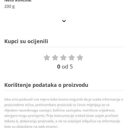
200 g
Kupci su ocijenili
0
od 5
Korištenje podataka o proizvodu
Iako smo poduzeli sve mjere kako bismo osigurali da je svaka informacija o
proizvodima točna, prehrambeni proizvodi se često mijenjaju te se
slijedom navedenoga sastojci, količina sastojaka, nutritivna vrijednost,
alergeni mogu promjeniti. Prije konzumacije trebali biste uvijek pročitati
etiketu tj. deklaraciju proizvoda, a ne se oslanjati isključivo na informacije
koje su objavljene na web stranici.