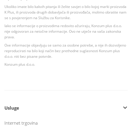
Ukoliko imate bilo kakvih pitanja ili želite savjet o bilo kojoj marki proizvoda
K Plus, ili proizvoda drugih dobavljača ili proizvođača, molimo obratite nam
se s povjerenjem na Službu za Korisnike.
Iako se informacije o proizvodima redovito ažuriraju, Konzum plus d.o.o.
nije odgovoran za netočne informacije. Ovo ne utječe na vaša zakonska
prava.
Ove informacije objavljuju se samo za osobne potrebe, a nije ih dozvoljeno
reproducirati na bilo koji način bez prethodne suglasnosti Konzum plus
d.o.o. niti bez pisane potvrde.
Konzum plus d.o.o.
Usluge
Internet trgovina