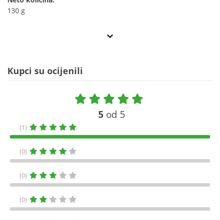
130 g
Kupci su ocijenili
5
od 5
(1)
(0)
(0)
(0)