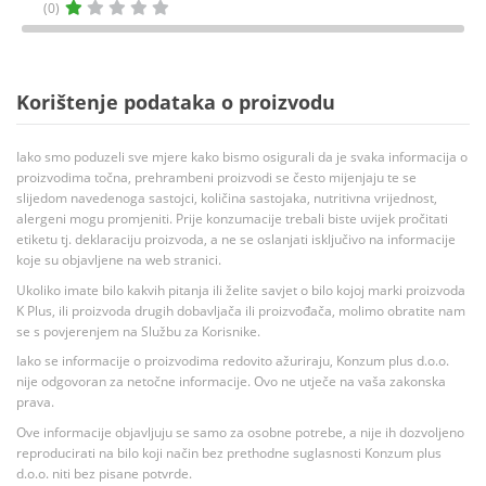
(0)
Korištenje podataka o proizvodu
Iako smo poduzeli sve mjere kako bismo osigurali da je svaka informacija o
proizvodima točna, prehrambeni proizvodi se često mijenjaju te se
slijedom navedenoga sastojci, količina sastojaka, nutritivna vrijednost,
alergeni mogu promjeniti. Prije konzumacije trebali biste uvijek pročitati
etiketu tj. deklaraciju proizvoda, a ne se oslanjati isključivo na informacije
koje su objavljene na web stranici.
Ukoliko imate bilo kakvih pitanja ili želite savjet o bilo kojoj marki proizvoda
K Plus, ili proizvoda drugih dobavljača ili proizvođača, molimo obratite nam
se s povjerenjem na Službu za Korisnike.
Iako se informacije o proizvodima redovito ažuriraju, Konzum plus d.o.o.
nije odgovoran za netočne informacije. Ovo ne utječe na vaša zakonska
prava.
Ove informacije objavljuju se samo za osobne potrebe, a nije ih dozvoljeno
reproducirati na bilo koji način bez prethodne suglasnosti Konzum plus
d.o.o. niti bez pisane potvrde.