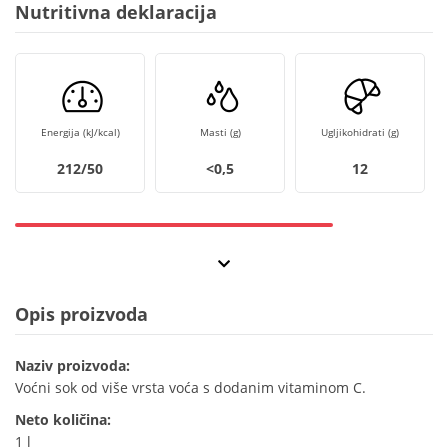
Nutritivna deklaracija
Energija (kJ/kcal)
Masti (g)
Ugljikohidrati (g)
212/50
<0,5
12
Opis proizvoda
Naziv proizvoda:
Voćni sok od više vrsta voća s dodanim vitaminom C.
Neto količina:
1 l