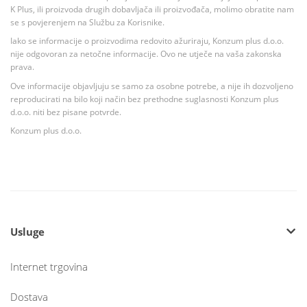
K Plus, ili proizvoda drugih dobavljača ili proizvođača, molimo obratite nam
se s povjerenjem na Službu za Korisnike.
Iako se informacije o proizvodima redovito ažuriraju, Konzum plus d.o.o.
nije odgovoran za netočne informacije. Ovo ne utječe na vaša zakonska
prava.
Ove informacije objavljuju se samo za osobne potrebe, a nije ih dozvoljeno
reproducirati na bilo koji način bez prethodne suglasnosti Konzum plus
d.o.o. niti bez pisane potvrde.
Konzum plus d.o.o.
Usluge
Internet trgovina
Dostava