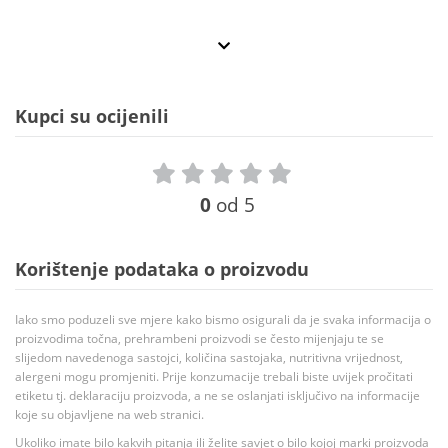
Kupci su ocijenili
0
od 5
Korištenje podataka o proizvodu
Iako smo poduzeli sve mjere kako bismo osigurali da je svaka informacija o
proizvodima točna, prehrambeni proizvodi se često mijenjaju te se
slijedom navedenoga sastojci, količina sastojaka, nutritivna vrijednost,
alergeni mogu promjeniti. Prije konzumacije trebali biste uvijek pročitati
etiketu tj. deklaraciju proizvoda, a ne se oslanjati isključivo na informacije
koje su objavljene na web stranici.
Ukoliko imate bilo kakvih pitanja ili želite savjet o bilo kojoj marki proizvoda