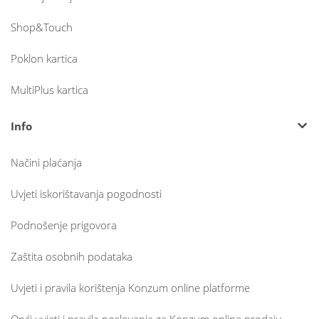
Shop&Touch
Poklon kartica
MultiPlus kartica
Info
Načini plaćanja
Uvjeti iskorištavanja pogodnosti
Podnošenje prigovora
Zaštita osobnih podataka
Uvjeti i pravila korištenja Konzum online platforme
Opći uvjeti i pravila poslovanja za Konzum online prodaju