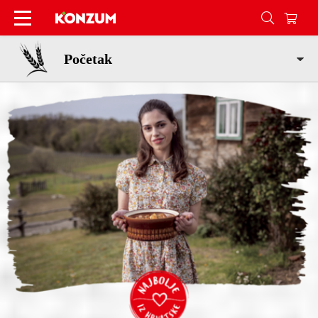
Najbolje iz Hrvatske Slavonija - Konzum
Početak
Posebna ponuda
Mali proizvođači
Slavonska jela