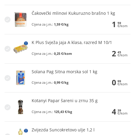
Čakovečki mlinovi Kukuruzno brašno 1 kg
1
59
Cijena za j.m.:
1,59 €/kg
€/kom
K Plus Svježa jaja A klasa, razred M 10/1
2
45
Cijena za j.m.:
0,25 €/kom
€/kom
Solana Pag Sitna morska sol 1 kg
0
99
Cijena za j.m.:
0,99 €/kg
€/kom
Kotanyi Papar šareni u zrnu 35 g
4
39
Cijena za j.m.:
125,43 €/kg
€/kom
Zvijezda Suncokretovo ulje 1,2 l