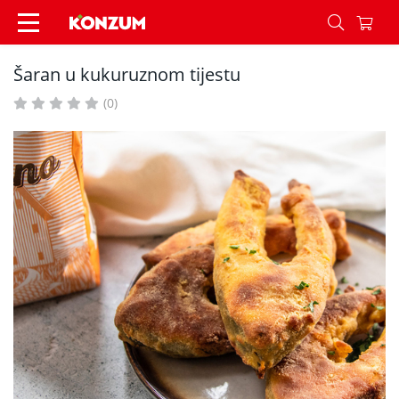
Šaran u kukuruznom tijestu - Recepti - Konzum
Šaran u kukuruznom tijestu
(0)