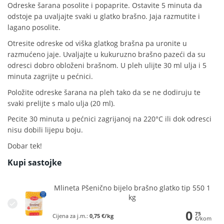
Odreske šarana posolite i popaprite. Ostavite 5 minuta da
odstoje pa uvaljajte svaki u glatko brašno. Jaja razmutite i
lagano posolite.
Otresite odreske od viška glatkog brašna pa uronite u
razmućeno jaje. Uvaljajte u kukuruzno brašno pazeći da su
odresci dobro obloženi brašnom. U pleh ulijte 30 ml ulja i 5
minuta zagrijte u pećnici.
Položite odreske šarana na pleh tako da se ne dodiruju te
svaki prelijte s malo ulja (20 ml).
Pecite 30 minuta u pećnici zagrijanoj na 220°C ili dok odresci
nisu dobili lijepu boju.
Dobar tek!
Kupi sastojke
Mlineta Pšenično bijelo brašno glatko tip 550 1
kg
0
75
Cijena za j.m.:
0,75 €/kg
€/kom