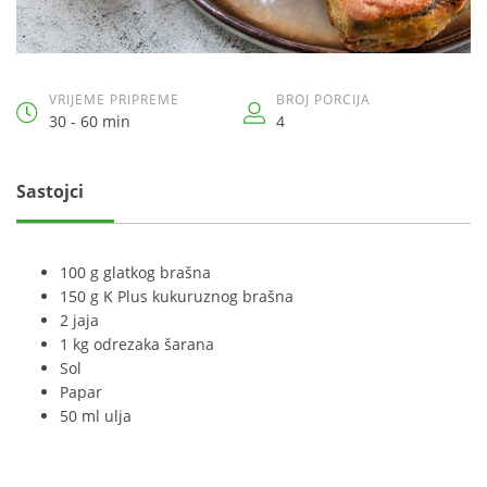
VRIJEME PRIPREME
BROJ PORCIJA
30 - 60 min
4
Sastojci
100 g glatkog brašna
150 g K Plus kukuruznog brašna
2 jaja
1 kg odrezaka šarana
Sol
Papar
50 ml ulja