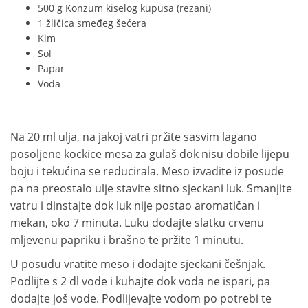
500 g Konzum kiselog kupusa (rezani)
1 žličica smeđeg šećera
Kim
Sol
Papar
Voda
Na 20 ml ulja, na jakoj vatri pržite sasvim lagano
posoljene kockice mesa za gulaš dok nisu dobile lijepu
boju i tekućina se reducirala. Meso izvadite iz posude
pa na preostalo ulje stavite sitno sjeckani luk. Smanjite
vatru i dinstajte dok luk nije postao aromatičan i
mekan, oko 7 minuta. Luku dodajte slatku crvenu
mljevenu papriku i brašno te pržite 1 minutu.
U posudu vratite meso i dodajte sjeckani češnjak.
Podlijte s 2 dl vode i kuhajte dok voda ne ispari, pa
dodajte još vode. Podlijevajte vodom po potrebi te