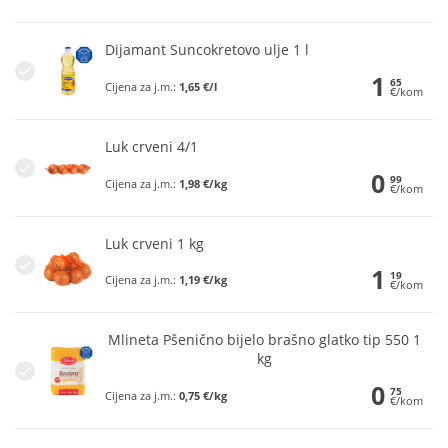
Dijamant Suncokretovo ulje 1 l
1
65
Cijena za j.m.:
1,65 €/l
€/kom
Luk crveni 4/1
0
99
Cijena za j.m.:
1,98 €/kg
€/kom
Luk crveni 1 kg
1
19
Cijena za j.m.:
1,19 €/kg
€/kom
Mlineta Pšenično bijelo brašno glatko tip 550 1
kg
0
75
Cijena za j.m.:
0,75 €/kg
€/kom