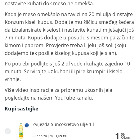
nastavite kuhati dok meso ne omekša.
Kada je meso omekšalo na tavici na 20 ml ulja dinstajte
Konzum kiseli kupus. Dodajte mu žličicu smeđeg šećera
da izbalansirate kiselost i nastavite kuhati miješajući još
7 minuta. Kupus dodajte u posudu s mesom pa začinite
kimom i paprom. Provjerite treba li jelu još soli (koju
dodajemo tek poslije kiselog kupusa koji je slan).
Po potrebi podlijte s još 2 dl vode i kuhajte zajedno 10
minuta. Servirajte uz kuhani ili pire krumpir i kiselo
vrhnje.
Više video inspiracije za pripremu ukusnih jela
pogledajte na
našem YouTube kanalu.
Kupi sastojke
Zvijezda Suncokretovo ulje 1 l
1
59
Cijena za j.m.:
1,69 €/l
€/kom