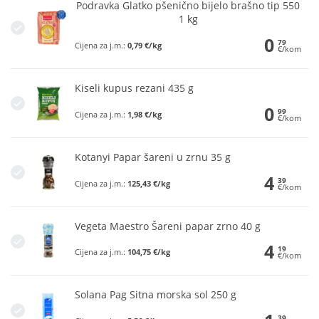
Podravka Glatko pšenično bijelo brašno tip 550
1 kg
0
79
Cijena za j.m.:
0,79 €/kg
€/kom
Kiseli kupus rezani 435 g
0
99
Cijena za j.m.:
1,98 €/kg
€/kom
Kotanyi Papar šareni u zrnu 35 g
4
39
Cijena za j.m.:
125,43 €/kg
€/kom
Vegeta Maestro Šareni papar zrno 40 g
4
19
Cijena za j.m.:
104,75 €/kg
€/kom
Solana Pag Sitna morska sol 250 g
39