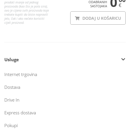
0
ODABRANIH
prodati manje od jednog
€
SASTOJAKA
proizvoda (kao što je pola sira),
ovo je cijena svih proizvoda koje
trebate kupiti da biste napravili
DODAJ U KOŠARICU
jelo, čak i ako nećete koristiti
cijeli proizvod.
Usluge
Internet trgovina
Dostava
Drive In
Express dostava
Pokupi