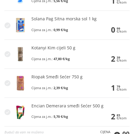
1
Cijena za j.m.:
5,56 €/kg
€/kom
Solana Pag Sitna morska sol 1 kg
0
99
Cijena za j.m.:
0,99 €/kg
€/kom
Kotanyi Kim cijeli 50 g
2
39
Cijena za j.m.:
47,80 €/kg
€/kom
Riopak Smeđi šećer 750 g
1
79
Cijena za j.m.:
2,39 €/kg
€/kom
Encian Demerara smeđi šećer 500 g
2
85
Cijena za j.m.:
5,70 €/kg
€/kom
CIJENA
00
Budući da vam ne možemo