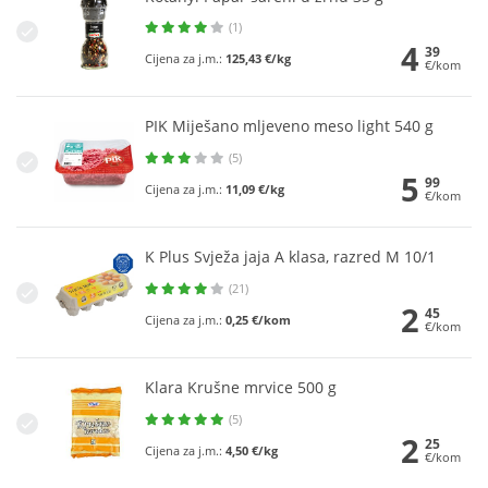
(1)
4
39
Cijena za j.m.:
125,43 €/kg
€/kom
PIK Miješano mljeveno meso light 540 g
(5)
5
99
Cijena za j.m.:
11,09 €/kg
€/kom
K Plus Svježa jaja A klasa, razred M 10/1
(21)
2
45
Cijena za j.m.:
0,25 €/kom
€/kom
Klara Krušne mrvice 500 g
(5)
2
25
Cijena za j.m.:
4,50 €/kg
€/kom