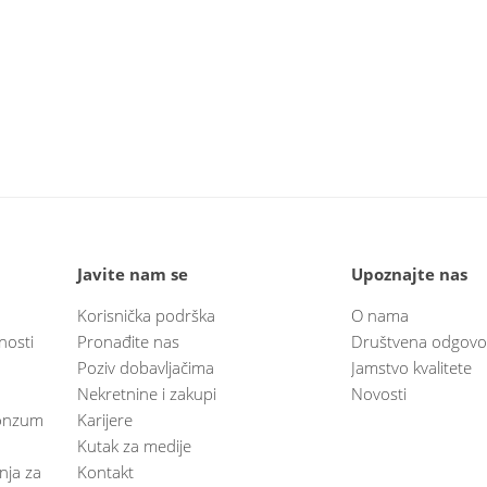
Javite nam se
Upoznajte nas
Korisnička podrška
O nama
nosti
Pronađite nas
Društvena odgovo
Poziv dobavljačima
Jamstvo kvalitete
Nekretnine i zakupi
Novosti
 Konzum
Karijere
Kutak za medije
anja za
Kontakt