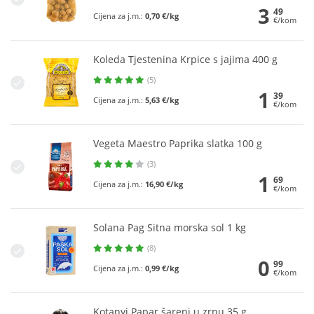
3
49
Cijena za j.m.:
0,70 €/kg
€/kom
Koleda Tjestenina Krpice s jajima 400 g
(5)
1
39
Cijena za j.m.:
5,63 €/kg
€/kom
Vegeta Maestro Paprika slatka 100 g
(3)
1
69
Cijena za j.m.:
16,90 €/kg
€/kom
Solana Pag Sitna morska sol 1 kg
(8)
0
99
Cijena za j.m.:
0,99 €/kg
€/kom
Kotanyi Papar šareni u zrnu 35 g