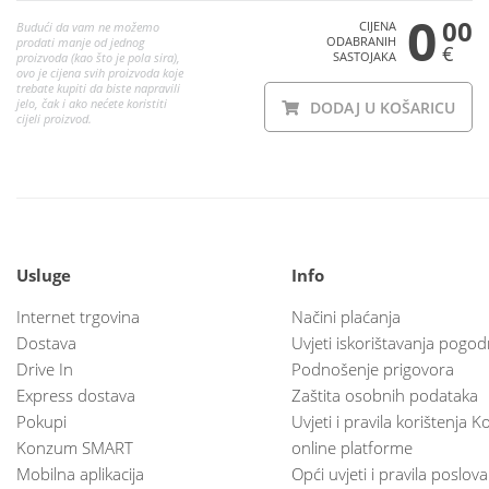
0
00
CIJENA
Budući da vam ne možemo
ODABRANIH
prodati manje od jednog
€
SASTOJAKA
proizvoda (kao što je pola sira),
ovo je cijena svih proizvoda koje
trebate kupiti da biste napravili
jelo, čak i ako nećete koristiti
DODAJ U KOŠARICU
cijeli proizvod.
Usluge
Info
Internet trgovina
Načini plaćanja
Dostava
Uvjeti iskorištavanja pogod
Drive In
Podnošenje prigovora
Express dostava
Zaštita osobnih podataka
Pokupi
Uvjeti i pravila korištenja
Konzum SMART
online platforme
Mobilna aplikacija
Opći uvjeti i pravila poslov