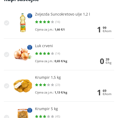
Zvijezda Suncokretovo ulje 1,2 l
(16)
1
99
Cijena za j.m.:
1,66 €/l
€/kom
Luk crveni
(14)
0
39
Cijena za j.m.:
0,65 €/kg
€/kg
Krumpir 1,5 kg
(23)
1
69
Cijena za j.m.:
1,13 €/kg
€/kom
Krumpir 5 kg
(45)