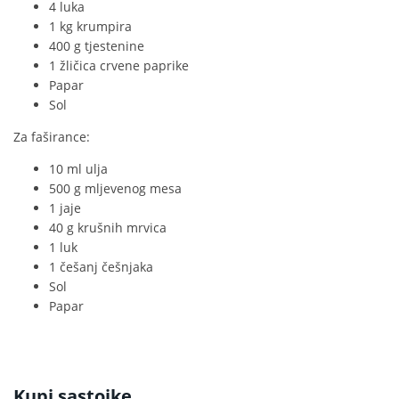
4 luka
1 kg krumpira
400 g tjestenine
1 žličica crvene paprike
Papar
Sol
Za faširance:
10 ml ulja
500 g mljevenog mesa
1 jaje
40 g krušnih mrvica
1 luk
1 češanj češnjaka
Sol
Papar
Kupi sastojke