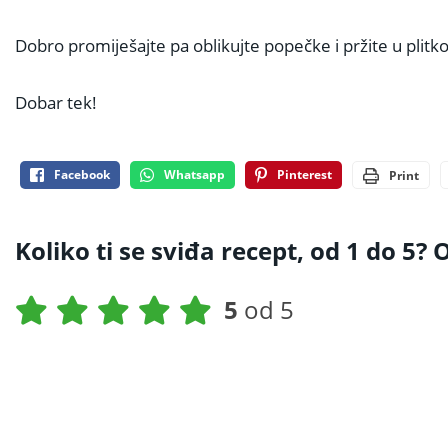
Dobro promiješajte pa oblikujte popečke i pržite u plitk
Dobar tek!
Facebook
Whatsapp
Pinterest
Print
Koliko ti se sviđa recept, od 1 do 5? O
5
od 5