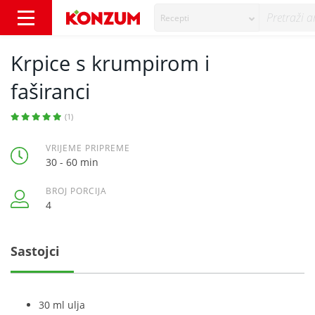
Recepti
Krpice s krumpirom i faširanci - Recepti - K
Krpice s krumpirom i
faširanci
(1)
VRIJEME PRIPREME
30 - 60 min
BROJ PORCIJA
4
Sastojci
30 ml ulja