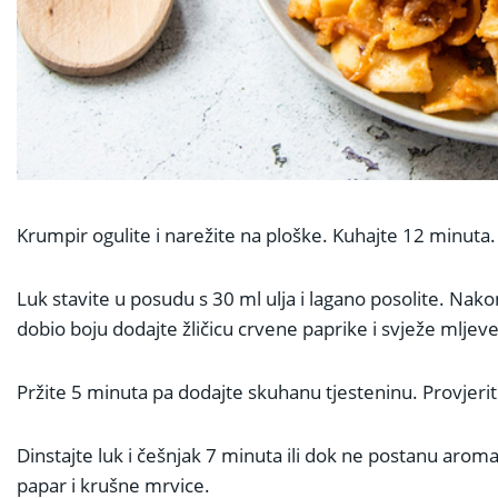
Krumpir ogulite i narežite na ploške. Kuhajte 12 minuta.
Luk stavite u posudu s 30 ml ulja i lagano posolite. Nako
dobio boju dodajte žličicu crvene paprike i svježe mljev
Pržite 5 minuta pa dodajte skuhanu tjesteninu. Provjerite 
Dinstajte luk i češnjak 7 minuta ili dok ne postanu arom
papar i krušne mrvice.