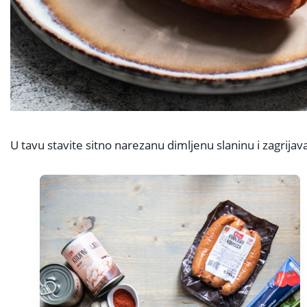
U tavu stavite sitno narezanu dimljenu slaninu i zagrijava