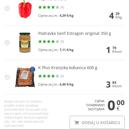
(9)
4
29
Cijena za j.m.:
4,29 €/kg
€/kg
Podravka Senf Estragon original 350 g
(8)
1
79
Cijena za j.m.:
7,11 €/kg
€/kom
K Plus Kranjska kobasica 600 g
(6)
3
84
Cijena za j.m.:
6,40 €/kg
€/kom
0
00
CIJENA
Budući da vam ne možemo
ODABRANIH
prodati manje od jednog
€
SASTOJAKA
proizvoda (kao što je pola sira),
ovo je cijena svih proizvoda koje
trebate kupiti da biste napravili
jelo, čak i ako nećete koristiti
DODAJ U KOŠARICU
cijeli proizvod.