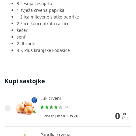
3 češnja češnjaka
1 svježa crvena paprika
1 žlica mljevene slatke paprike
2 žlice koncentrata rajčice
šećer
senf
2 dl vode
4 K Plus kranjske kobasice
Kupi sastojke
Luk crveni
(14)
0
39
Cijena za j.m.:
0,65 €/kg
€/kg
Paprika crvena