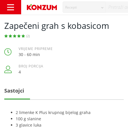
Recepti
Zapečeni grah s kobasicom - Recepti - Konz
Zapečeni grah s kobasicom
(2)
VRIJEME PRIPREME
30 - 60 min
BROJ PORCIJA
4
Sastojci
2 limenke K Plus krupnog bijelog graha
100 g slanine
3 glavice luka