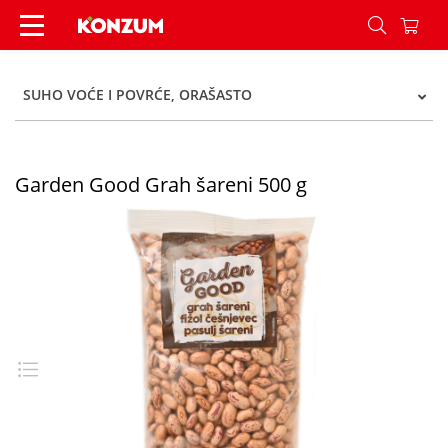
Garden Good Grah šareni 500 g - Konzum
SUHO VOĆE I POVRĆE, ORAŠASTO
Garden Good Grah šareni 500 g