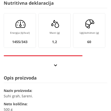
Nutritivna deklaracija
Energija (kJ/kcal)
Masti (g)
Ugljikohidrati (g)
1455/343
1,2
60
Opis proizvoda
Naziv proizvoda:
Suhi grah, šareni.
Neto količina:
500 g