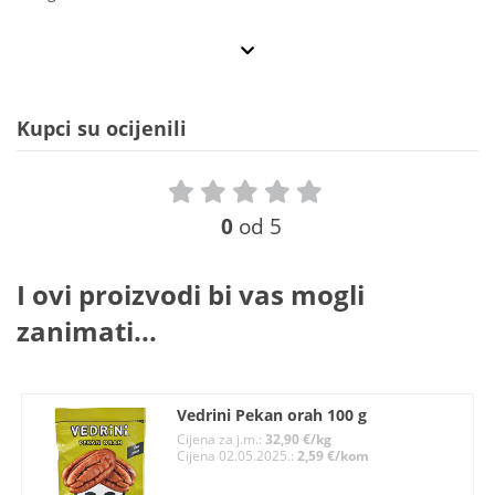
Kupci su ocijenili
0
od 5
I ovi proizvodi bi vas mogli
zanimati...
Vedrini Pekan orah 100 g
Cijena za j.m.:
32,90 €/kg
Cijena 02.05.2025.:
2,59 €/kom