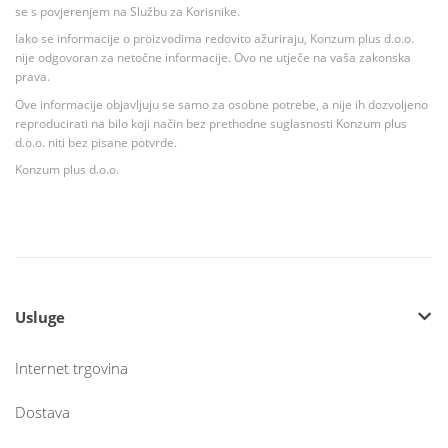
se s povjerenjem na Službu za Korisnike.
Iako se informacije o proizvodima redovito ažuriraju, Konzum plus d.o.o.
nije odgovoran za netočne informacije. Ovo ne utječe na vaša zakonska
prava.
Ove informacije objavljuju se samo za osobne potrebe, a nije ih dozvoljeno
reproducirati na bilo koji način bez prethodne suglasnosti Konzum plus
d.o.o. niti bez pisane potvrde.
Konzum plus d.o.o.
Usluge
Internet trgovina
Dostava