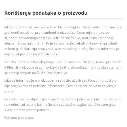
Korištenje podataka o proizvodu
Iako smo poduzeli sve mjere kako bismo osigurali da je svaka informacija o
proizvodima točna, prehrambeni proizvodi se često mijenjaju te se
slijedom navedenoga sastojci, količina sastojaka, nutritivna vrijednost,
alergeni mogu promjeniti. Prije konzumacije trebali biste uvijek pročitati
etiketu tj. deklaraciju proizvoda, a ne se oslanjati isključivo na informacije
koje su objavljene na web stranici.
Ukoliko imate bilo kakvih pitanja ili želite savjet o bilo kojoj marki proizvoda
K Plus, ili proizvoda drugih dobavljača ili proizvođača, molimo obratite nam
se s povjerenjem na Službu za Korisnike.
Iako se informacije o proizvodima redovito ažuriraju, Konzum plus d.o.o.
nije odgovoran za netočne informacije. Ovo ne utječe na vaša zakonska
prava.
Ove informacije objavljuju se samo za osobne potrebe, a nije ih dozvoljeno
reproducirati na bilo koji način bez prethodne suglasnosti Konzum plus
d.o.o. niti bez pisane potvrde.
Konzum plus d.o.o.