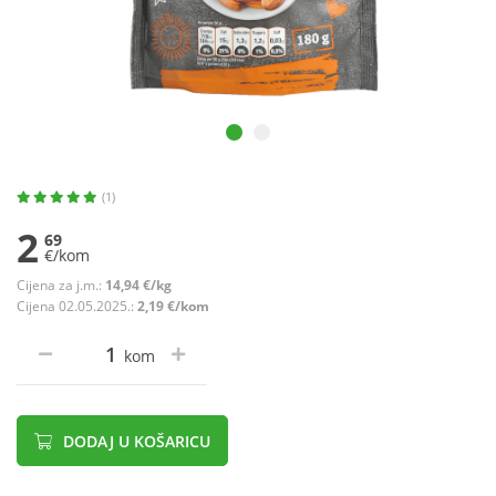
(1)
2
69
€/kom
Cijena za j.m.:
14,94 €/kg
Cijena 02.05.2025.:
2,19 €/kom
kom
DODAJ U KOŠARICU