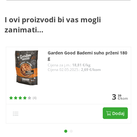
I ovi proizvodi bi vas mogli
zanimati...
Garden Good Bademi suho prženi 180
g
Cijena za j.m.:
18,81 €/kg
Cijena 02.05.2025.:
2,69 €/kom
3
39
(4)
€/kom
Dodaj