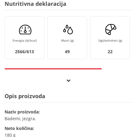
Nutritivna deklaracija
Energija (kJ/kcal)
Masti (g)
Ugljikohidrati (g)
2566/613
49
22
Opis proizvoda
Naziv proizvoda:
Bademi, jezgra.
Neto količina:
180 g