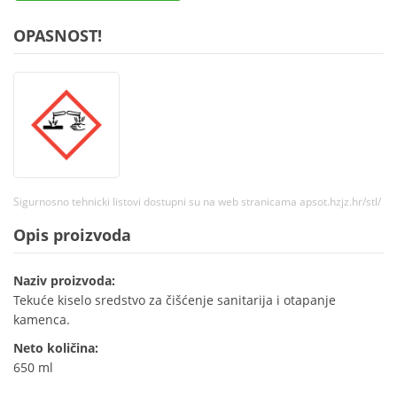
OPASNOST!
Sigurnosno tehnicki listovi dostupni su na web stranicama apsot.hzjz.hr/stl/
Opis proizvoda
Naziv proizvoda:
Tekuće kiselo sredstvo za čišćenje sanitarija i otapanje
kamenca.
Neto količina:
650 ml