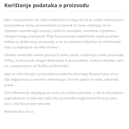
Korištenje podataka o proizvodu
Iako smo poduzeli sve mjere kako bismo osigurali da je svaka informacija o
proizvodima točna, prehrambeni proizvodi se često mijenjaju te se
slijedom navedenoga sastojci, količina sastojaka, nutritivna vrijednost,
alergeni mogu promjeniti. Prije konzumacije trebali biste uvijek pročitati
etiketu tj. deklaraciju proizvoda, a ne se oslanjati isključivo na informacije
koje su objavljene na web stranici.
Ukoliko imate bilo kakvih pitanja ili želite savjet o bilo kojoj marki proizvoda
K Plus, ili proizvoda drugih dobavljača ili proizvođača, molimo obratite nam
se s povjerenjem na Službu za Korisnike.
Iako se informacije o proizvodima redovito ažuriraju, Konzum plus d.o.o.
nije odgovoran za netočne informacije. Ovo ne utječe na vaša zakonska
prava.
Ove informacije objavljuju se samo za osobne potrebe, a nije ih dozvoljeno
reproducirati na bilo koji način bez prethodne suglasnosti Konzum plus
d.o.o. niti bez pisane potvrde.
Konzum plus d.o.o.