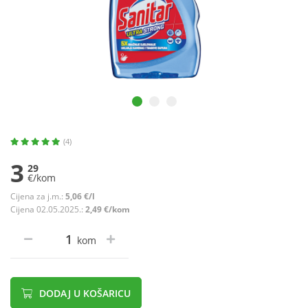
(4)
3
29
€/kom
Cijena za j.m.:
5,06 €/l
Cijena 02.05.2025.:
2,49 €/kom
kom
DODAJ U KOŠARICU