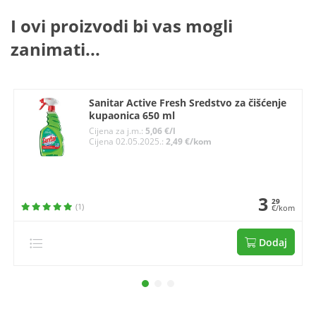
I ovi proizvodi bi vas mogli
zanimati...
Sanitar Active Fresh Sredstvo za čišćenje
kupaonica 650 ml
Cijena za j.m.:
5,06 €/l
Cijena 02.05.2025.:
2,49 €/kom
3
29
(1)
€/kom
Dodaj