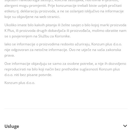
alergeni mogu promjeniti. Prije konzumacije trebali biste uvijek pročitati
etiketu tj. deklaraciju proizvoda, a ne se oslanjati isključivo na informacije
koje su objavljene na web stranici.
Ukoliko imate bilo kakvih pitanja ili želite savjet o bilo kojoj marki proizvoda
K Plus, ili proizvoda drugih dobavljača ili proizvođača, molimo obratite nam
se s povjerenjem na Službu za Korisnike.
Iako se informacije o proizvodima redovito ažuriraju, Konzum plus d.o.o.
nije odgovoran za netočne informacije. Ovo ne utječe na vaša zakonska
prava.
Ove informacije objavljuju se samo za osobne potrebe, a nije ih dozvoljeno
reproducirati na bilo koji način bez prethodne suglasnosti Konzum plus
d.o.o. niti bez pisane potvrde.
Konzum plus d.o.o.
Usluge