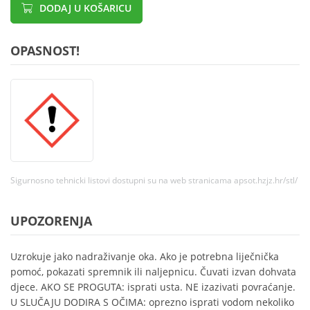
DODAJ U KOŠARICU
OPASNOST!
Sigurnosno tehnicki listovi dostupni su na web stranicama apsot.hzjz.hr/stl/
UPOZORENJA
Uzrokuje jako nadraživanje oka. Ako je potrebna liječnička
pomoć, pokazati spremnik ili naljepnicu. Čuvati izvan dohvata
djece. AKO SE PROGUTA: isprati usta. NE izazivati povraćanje.
U SLUČAJU DODIRA S OČIMA: oprezno isprati vodom nekoliko