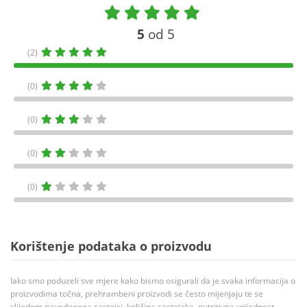
5
od 5
(2)
(0)
(0)
(0)
(0)
Korištenje podataka o proizvodu
Iako smo poduzeli sve mjere kako bismo osigurali da je svaka informacija o
proizvodima točna, prehrambeni proizvodi se često mijenjaju te se
slijedom navedenoga sastojci, količina sastojaka, nutritivna vrijednost,