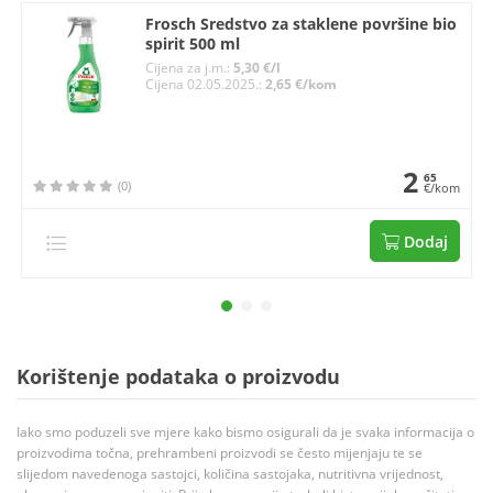
Frosch Sredstvo za staklene površine bio
spirit 500 ml
Cijena za j.m.:
5,30 €/l
Cijena 02.05.2025.:
2,65 €/kom
2
65
(0)
€/kom
Dodaj
Korištenje podataka o proizvodu
Iako smo poduzeli sve mjere kako bismo osigurali da je svaka informacija o
proizvodima točna, prehrambeni proizvodi se često mijenjaju te se
slijedom navedenoga sastojci, količina sastojaka, nutritivna vrijednost,