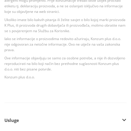
alergeni mogu promjeniti. Prije konzumacije trebali biste uvijek pročitati
etiketu tj. deklaraciju proizvoda, a ne se oslanjati isključivo na informacije
koje su objavljene na web stranici.
Ukoliko imate bilo kakvih pitanja ili želite savjet o bilo kojoj marki proizvoda
K Plus, ili proizvoda drugih dobavljača ili proizvođača, molimo obratite nam
se s povjerenjem na Službu za Korisnike.
Iako se informacije o proizvodima redovito ažuriraju, Konzum plus d.o.o.
nije odgovoran za netočne informacije. Ovo ne utječe na vaša zakonska
prava.
Ove informacije objavljuju se samo za osobne potrebe, a nije ih dozvoljeno
reproducirati na bilo koji način bez prethodne suglasnosti Konzum plus
d.o.o. niti bez pisane potvrde.
Konzum plus d.o.o.
Usluge