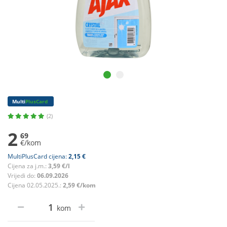
Multi
PlusCard
(2)
2
69
€/kom
MultiPlusCard cijena:
2,15 €
Cijena za j.m.:
3,59 €/l
Vrijedi do:
06.09.2026
Cijena 02.05.2025.:
2,59 €/kom
kom