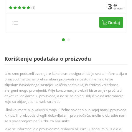
3
49
(1)
€/kom
Dodaj
Korištenje podataka o proizvodu
Iako smo poduzeli sve mjere kako bismo osigurali da je svaka informacija o
proizvodima točna, prehrambeni proizvodi se često mijenjaju te se
slijedom navedenoga sastojci, količina sastojaka, nutritivna vrijednost,
alergeni mogu promjeniti. Prije konzumacije trebali biste uvijek pročitati
etiketu tj. deklaraciju proizvoda, a ne se oslanjati isključivo na informacije
koje su objavljene na web stranici.
Ukoliko imate bilo kakvih pitanja ili želite savjet o bilo kojoj marki proizvoda
K Plus, ili proizvoda drugih dobavljača ili proizvođača, molimo obratite nam
se s povjerenjem na Službu za Korisnike.
Iako se informacije o proizvodima redovito ažuriraju, Konzum plus d.o.o.