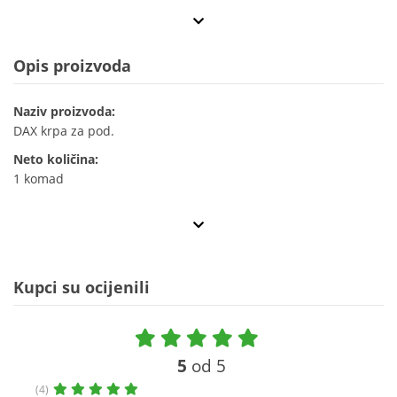
Opis proizvoda
Naziv proizvoda:
DAX krpa za pod.
Neto količina:
1 komad
Kupci su ocijenili
5
od 5
(4)