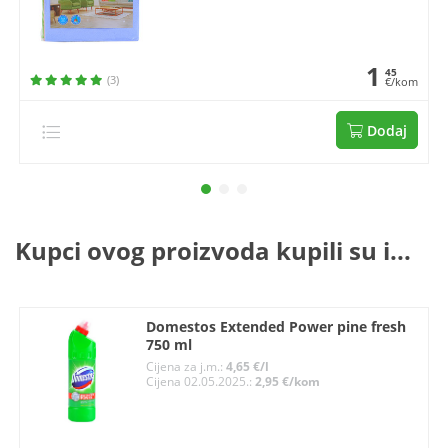
1
45
(3)
€/kom
Dodaj
Kupci ovog proizvoda kupili su i...
Domestos Extended Power pine fresh
750 ml
Cijena za j.m.:
4,65 €/l
Cijena 02.05.2025.:
2,95 €/kom