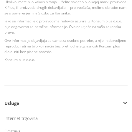
Ukoliko imate bilo kakvih pitanja ili želite savjet o bilo kojoj marki proizvoda
K Plus, ili proizvoda drugih dobavljača ili proizvođača, molimo obratite nam
se s povjerenjem na Službu za Korisnike.
Iako se informacije o proizvodima redovito ažuriraju, Konzum plus d.o.o.
nije odgovoran za netočne informacije. Ovo ne utječe na vaša zakonska
prava.
Ove informacije objavljuju se samo za osobne potrebe, a nije ih dozvoljeno
reproducirati na bilo koji način bez prethodne suglasnosti Konzum plus
d.o.o. niti bez pisane potvrde.
Konzum plus d.o.o.
Usluge
Internet trgovina
Dostava