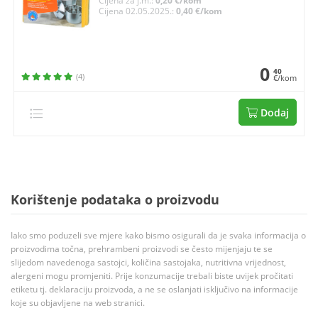
Cijena za j.m.:
0,20 €/kom
Cijena 02.05.2025.:
0,40 €/kom
0
40
(4)
€/kom
Dodaj
Korištenje podataka o proizvodu
Iako smo poduzeli sve mjere kako bismo osigurali da je svaka informacija o
proizvodima točna, prehrambeni proizvodi se često mijenjaju te se
slijedom navedenoga sastojci, količina sastojaka, nutritivna vrijednost,
alergeni mogu promjeniti. Prije konzumacije trebali biste uvijek pročitati
etiketu tj. deklaraciju proizvoda, a ne se oslanjati isključivo na informacije
koje su objavljene na web stranici.