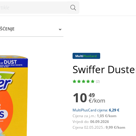
onzum
IŠĆENJE
Multi
PlusCard
Swiffer Duster
(2)
10
49
€/kom
MultiPlusCard cijena:
6,29 €
Cijena za j.m.:
1,05 €/kom
Vrijedi do:
06.09.2026
Cijena 02.05.2025.:
9,99 €/kom