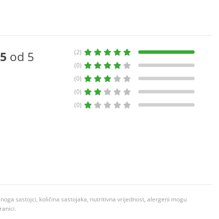
(2)
5
od 5
(0)
(0)
(0)
(0)
ga sastojci, količina sastojaka, nutritivna vrijednost, alergeni mogu
ranici.