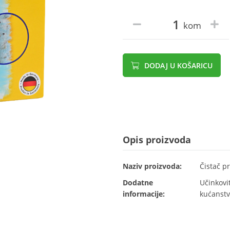
kom
DODAJ U KOŠARICU
Opis proizvoda
Naziv proizvoda:
Čistač p
Dodatne
Učinkovit
informacije:
kućanstv