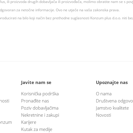
 K Plus, ili proizvoda drugih dobavljača ili proizvođača, molimo obratite nam se s p
 odgovoran za netočne informacije. Ovo ne utječe na vaša zakonska prava.
roducirati na bilo koji način bez prethodne suglasnosti Konzum plus d.o.o. niti be
Javite nam se
Upoznajte nas
Korisnička podrška
O nama
nosti
Pronađite nas
Društvena odgovo
Poziv dobavljačima
Jamstvo kvalitete
Nekretnine i zakupi
Novosti
 Konzum
Karijere
Kutak za medije