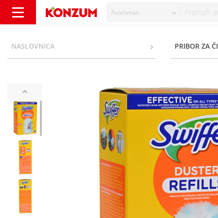
Asortiman
Swiffer Duster Refills Čistač prašine 9/1 - K
NASLOVNICA
PRIBOR ZA Č