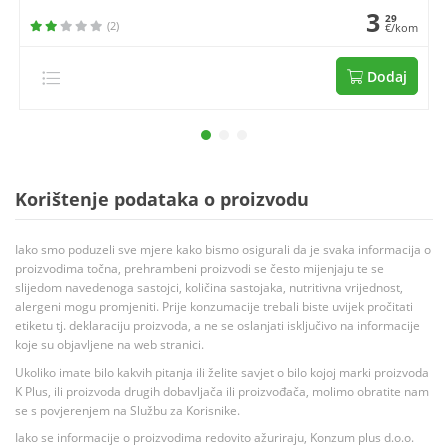
3
29
(2)
€/kom
Dodaj
Korištenje podataka o proizvodu
Iako smo poduzeli sve mjere kako bismo osigurali da je svaka informacija o
proizvodima točna, prehrambeni proizvodi se često mijenjaju te se
slijedom navedenoga sastojci, količina sastojaka, nutritivna vrijednost,
alergeni mogu promjeniti. Prije konzumacije trebali biste uvijek pročitati
etiketu tj. deklaraciju proizvoda, a ne se oslanjati isključivo na informacije
koje su objavljene na web stranici.
Ukoliko imate bilo kakvih pitanja ili želite savjet o bilo kojoj marki proizvoda
K Plus, ili proizvoda drugih dobavljača ili proizvođača, molimo obratite nam
se s povjerenjem na Službu za Korisnike.
Iako se informacije o proizvodima redovito ažuriraju, Konzum plus d.o.o.