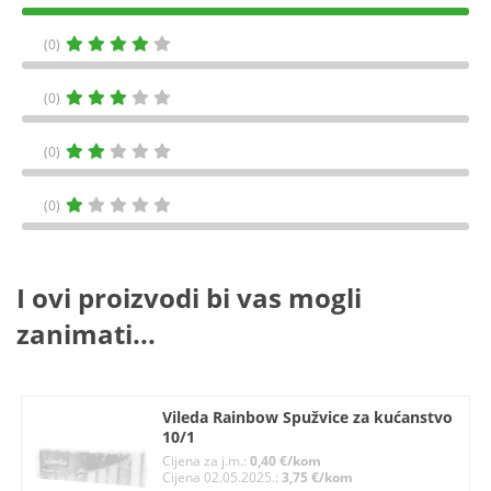
(0)
(0)
(0)
(0)
I ovi proizvodi bi vas mogli
zanimati...
Vileda Rainbow Spužvice za kućanstvo
10/1
Cijena za j.m.:
0,40 €/kom
Cijena 02.05.2025.:
3,75 €/kom