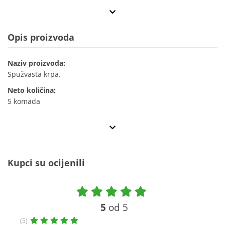
Opis proizvoda
Naziv proizvoda:
Spužvasta krpa.
Neto količina:
5 komada
Kupci su ocijenili
5
od 5
(5)