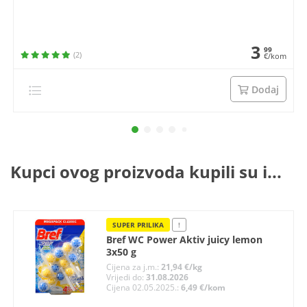
3
99
(2)
€/kom
Dodaj
Kupci ovog proizvoda kupili su i...
SUPER PRILIKA
!
Bref WC Power Aktiv juicy lemon
3x50 g
Cijena za j.m.:
21,94 €/kg
Vrijedi do:
31.08.2026
Cijena 02.05.2025.:
6,49 €/kom