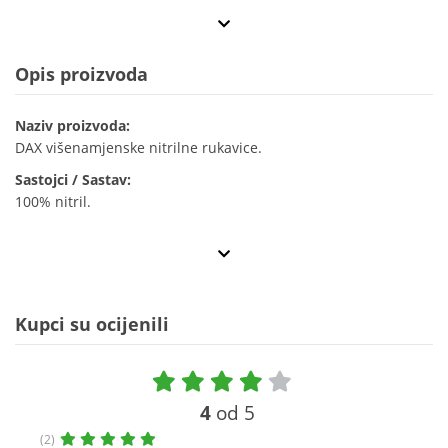
Opis proizvoda
Naziv proizvoda:
DAX višenamjenske nitrilne rukavice.
Sastojci / Sastav:
100% nitril.
Kupci su ocijenili
4
od 5
(2)