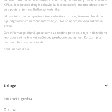
K Plus, ili proizvoda drugih dobavljača ili proizvođača, molimo obratite nam
se s povjerenjem na Službu za Korisnike.
Iako se informacije o proizvodima redovito ažuriraju, Konzum plus d.o.o.
nije odgovoran za netočne informacije. Ovo ne utječe na vaša zakonska
prava.
Ove informacije objavljuju se samo za osobne potrebe, a nije ih dozvoljeno
reproducirati na bilo koji način bez prethodne suglasnosti Konzum plus
d.o.o. niti bez pisane potvrde.
Konzum plus d.o.o.
Usluge
Internet trgovina
Dostava