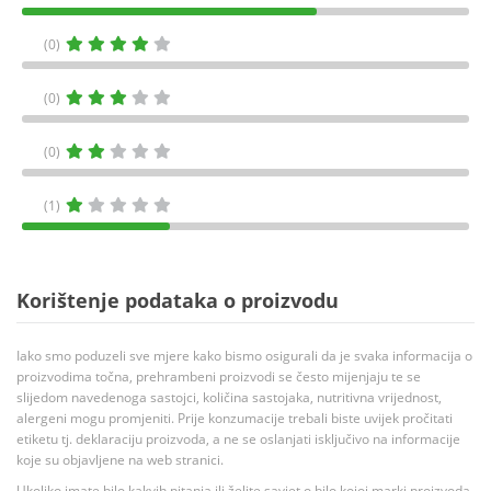
(0)
(0)
(0)
(1)
Korištenje podataka o proizvodu
Iako smo poduzeli sve mjere kako bismo osigurali da je svaka informacija o
proizvodima točna, prehrambeni proizvodi se često mijenjaju te se
slijedom navedenoga sastojci, količina sastojaka, nutritivna vrijednost,
alergeni mogu promjeniti. Prije konzumacije trebali biste uvijek pročitati
etiketu tj. deklaraciju proizvoda, a ne se oslanjati isključivo na informacije
koje su objavljene na web stranici.
Ukoliko imate bilo kakvih pitanja ili želite savjet o bilo kojoj marki proizvoda