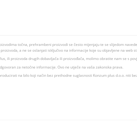
oizvodima točna, prehrambeni proizvodi se često mijenjaju te se slijedom navedeno
ju proizvoda, a ne se oslanjati isključivo na informacije koje su objavljene na web st
 K Plus, ili proizvoda drugih dobavljača ili proizvođača, molimo obratite nam se s p
 odgovoran za netočne informacije. Ovo ne utječe na vaša zakonska prava.
roducirati na bilo koji način bez prethodne suglasnosti Konzum plus d.o.o. niti be