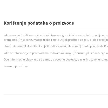
Korištenje podataka o proizvodu
Iako smo poduzeli sve mjere kako bismo osigurali da je svaka informacija o pr
promjeniti. Prije konzumacije trebali biste uvijek pročitati etiketu tj. deklaraci
Ukoliko imate bilo kakvih pitanja ili želite savjet o bilo kojoj marki proizvoda
Iako se informacije o proizvodima redovito ažuriraju, Konzum plus d.o.o. nije
Ove informacije objavljuju se samo za osobne potrebe, a nije ih dozvoljeno rep
Konzum plus d.o.o.