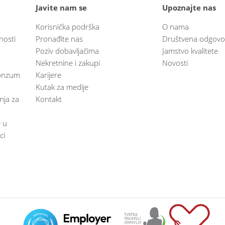
Javite nam se
Upoznajte nas
Korisnička podrška
O nama
nosti
Pronađite nas
Društvena odgovo
Poziv dobavljačima
Jamstvo kvalitete
Nekretnine i zakupi
Novosti
 Konzum
Karijere
Kutak za medije
anja za
Kontakt
e u
ci