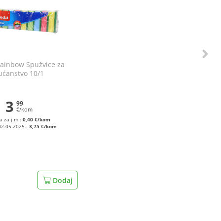
Rainbow Spužvice za
ućanstvo 10/1
3
99
€/kom
a za j.m.:
0,40 €/kom
02.05.2025.:
3,75 €/kom
Dodaj