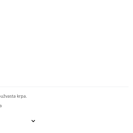
pužvasta krpa.
a