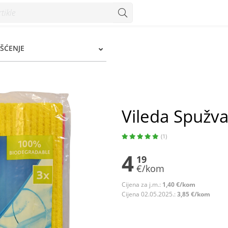
IŠĆENJE
Vileda Spužva
(1)
4
19
€/kom
Cijena za j.m.:
1,40 €/kom
Cijena 02.05.2025.:
3,85 €/kom