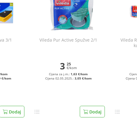
žva 3/1
Vileda Pur Active Spužve 2/1
Vileda 
k
3
25
€/kom
€/kom
Cijena za j.m.:
1,63 €/kom
Cijen
9 €/kom
Cijena 02.05.2025.:
3,05 €/kom
Cijena 
Dodaj
Dodaj