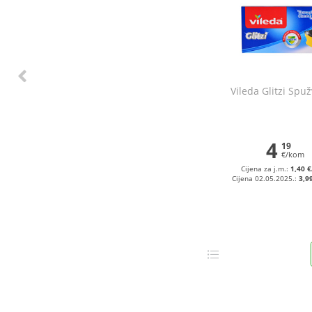
Vileda Glitzi Spu
4
19
€/kom
Cijena za j.m.:
1,40 
Cijena 02.05.2025.:
3,9