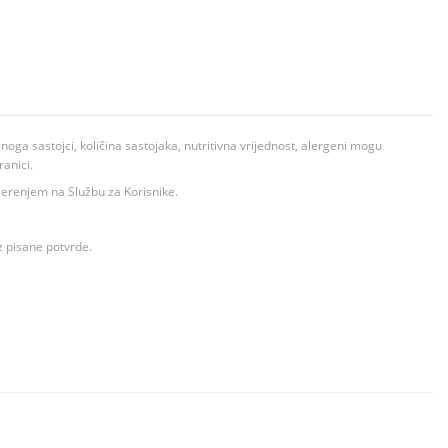
ga sastojci, količina sastojaka, nutritivna vrijednost, alergeni mogu
ranici.
ovjerenjem na Službu za Korisnike.
z pisane potvrde.