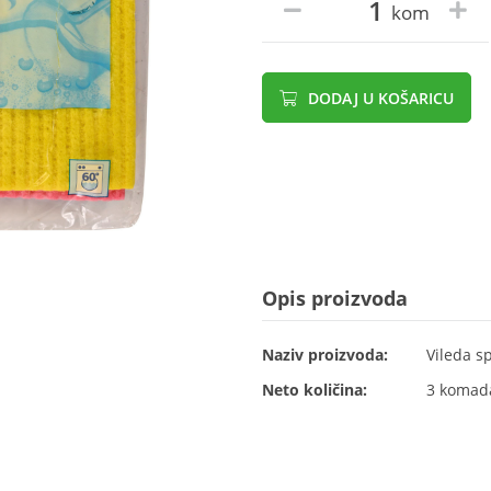
kom
DODAJ U KOŠARICU
Opis proizvoda
Naziv proizvoda:
Vileda s
Neto količina:
3 komad