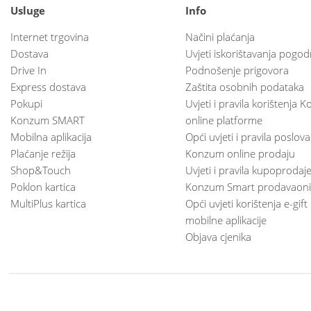
Usluge
Info
Internet trgovina
Načini plaćanja
Dostava
Uvjeti iskorištavanja pogod
Drive In
Podnošenje prigovora
Express dostava
Zaštita osobnih podataka
Pokupi
Uvjeti i pravila korištenja
Konzum SMART
online platforme
Mobilna aplikacija
Opći uvjeti i pravila poslov
Plaćanje režija
Konzum online prodaju
Shop&Touch
Uvjeti i pravila kupoprodaj
Poklon kartica
Konzum Smart prodavaoni
MultiPlus kartica
Opći uvjeti korištenja e-gift
mobilne aplikacije
Objava cjenika