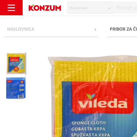
Asortiman
Vileda Spužvaste krpe 3/1 - Konzum
NASLOVNICA
PRIBOR ZA Č